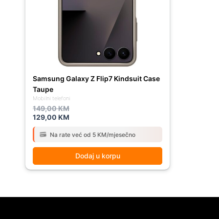
149,00 KM.
129,00 KM.
Samsung Galaxy Z Flip7 Kindsuit Case
Taupe
Mobilni telefoni
149,00
KM
129,00
KM
Na rate već od 5 KM/mjesečno
Dodaj u korpu