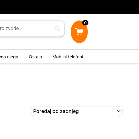
0
ična njega
Ostalo
Mobilni telefoni