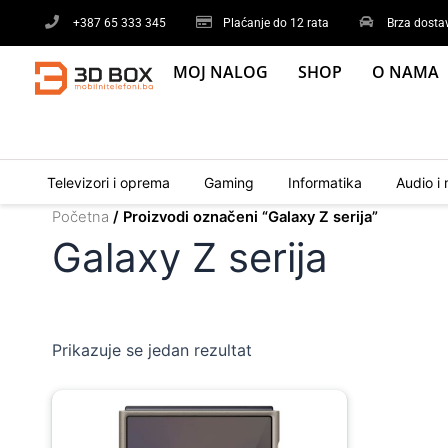
Skip
+387 65 333 345
Plaćanje do 12 rata
Brza dosta
to
content
MOJ NALOG
SHOP
O NAMA
Televizori i oprema
Gaming
Informatika
Audio i 
Početna
/ Proizvodi označeni “Galaxy Z serija”
Galaxy Z serija
Prikazuje se jedan rezultat
Original
Current
price
price
was:
is: