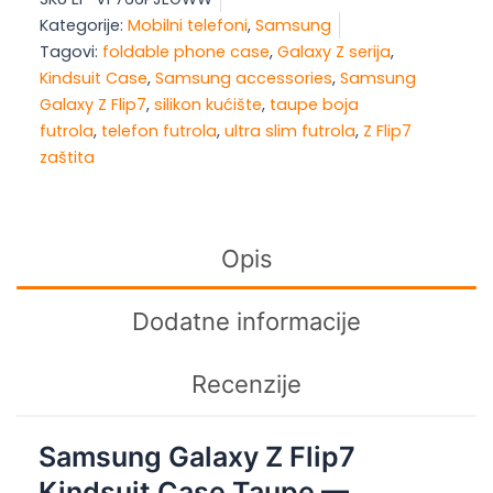
Z
Kategorije:
Mobilni telefoni
,
Samsung
Flip7
Tagovi:
foldable phone case
,
Galaxy Z serija
,
Kindsuit
Kindsuit Case
,
Samsung accessories
,
Samsung
Case
Galaxy Z Flip7
,
silikon kućište
,
taupe boja
Taupe
futrola
,
telefon futrola
,
ultra slim futrola
,
Z Flip7
količina
zaštita
Opis
Dodatne informacije
Recenzije
Samsung Galaxy Z Flip7
Kindsuit Case Taupe —