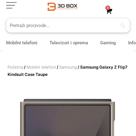
Skip
0
Cart
to
content
Mobilni telefoni
Televizori i oprema
Gaming
Inf
Početna
/
Mobilni telefoni
/
Samsung
/ Samsung Galaxy Z Flip7
Kindsuit Case Taupe