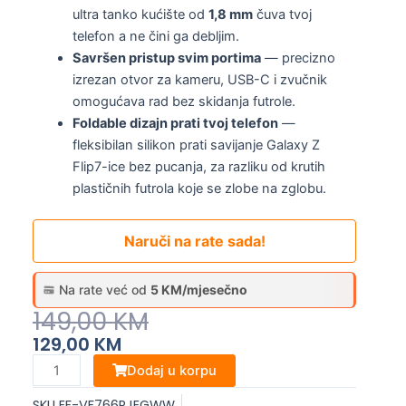
ultra tanko kućište od
1,8 mm
čuva tvoj
telefon a ne čini ga debljim.
Savršen pristup svim portima
— precizno
izrezan otvor za kameru, USB-C i zvučnik
omogućava rad bez skidanja futrole.
Foldable dizajn prati tvoj telefon
—
fleksibilan silikon prati savijanje Galaxy Z
Flip7-ice bez pucanja, za razliku od krutih
plastičnih futrola koje se zlobe na zglobu.
Naruči na rate sada!
Na rate već od
5 KM/mjesečno
Original
Current
149,00
KM
Price
Price
129,00
KM
Was:
Is:
Samsung
Dodaj u korpu
Galaxy
149,00 KM.
129,00 KM.
SKU
EF-VF766PJEGWW