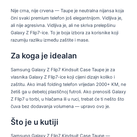
Nije crna, nije crvena — Taupe je neutralna nijansa koja
čini svaki premium telefon još elegantnijom. Vidljiva je,
ali nije agresivna. Vidljiva je, ali ne skriva prelepšinu
Galaxy Z Flip7-ice. To je boja izbora za korisnike koji
razumiju razliku između zaštite i mase.
Za koga je idealan
Samsung Galaxy Z Flip7 Kindsuit Case Taupe je za
vlasnika Galaxy Z Flip7-ice koji cijeni dizajn koliko i
zaštitu. Ako imaš folding telefon vrijedan 2000+ KM, ne
žetiš ga u debeloj plastičnoj futroli. Ako prenosiš Galaxy
Z Flip7 u torbi, u hlačama ili u ruci, trebat će ti nešto što
čuva bez dodavanja volumena — upravo ovo je.
Što je u kutiji
Samsung Galaxy Z Flip7 Kindsuit Case Taupe —