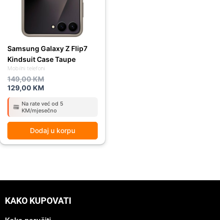
Samsung Galaxy Z Flip7
Kindsuit Case Taupe
Mobilni telefoni
149,00
KM
129,00
KM
Na rate već od 5
KM/mjesečno
Dodaj u korpu
KAKO KUPOVATI