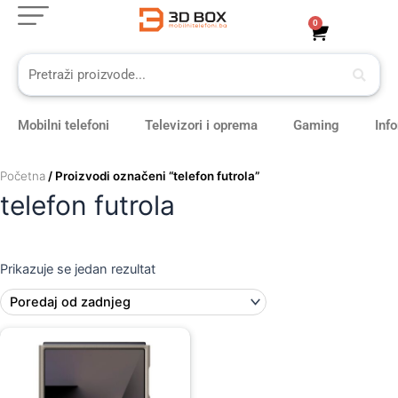
Skip
0
Cart
to
content
Mobilni telefoni
Televizori i oprema
Gaming
Inf
Početna
/ Proizvodi označeni “telefon futrola”
telefon futrola
Prikazuje se jedan rezultat
Original
Current
price
price
was:
is:
149,00 KM.
129,00 KM.