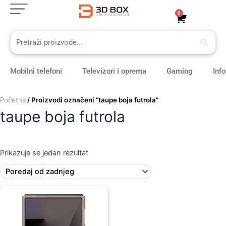
Skip
0
Cart
to
content
Mobilni telefoni
Televizori i oprema
Gaming
Inf
Početna
/ Proizvodi označeni “taupe boja futrola”
taupe boja futrola
Prikazuje se jedan rezultat
Original
Current
price
price
was:
is:
149,00 KM.
129,00 KM.