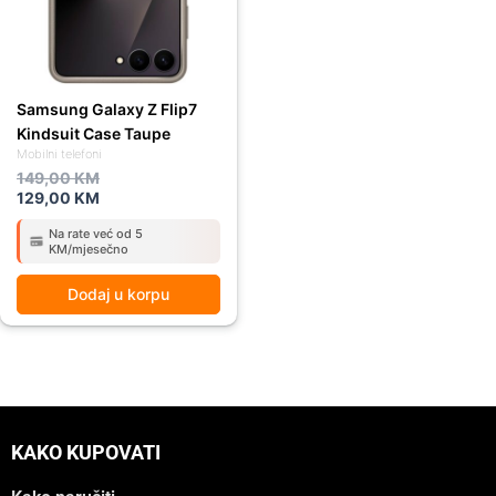
Samsung Galaxy Z Flip7
Kindsuit Case Taupe
Mobilni telefoni
149,00
KM
129,00
KM
Na rate već od 5
KM/mjesečno
Dodaj u korpu
KAKO KUPOVATI