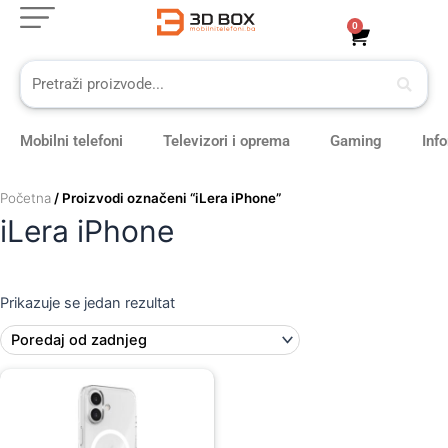
Skip
0
Cart
to
content
Mobilni telefoni
Televizori i oprema
Gaming
Inf
Početna
/ Proizvodi označeni “iLera iPhone”
iLera iPhone
Prikazuje se jedan rezultat