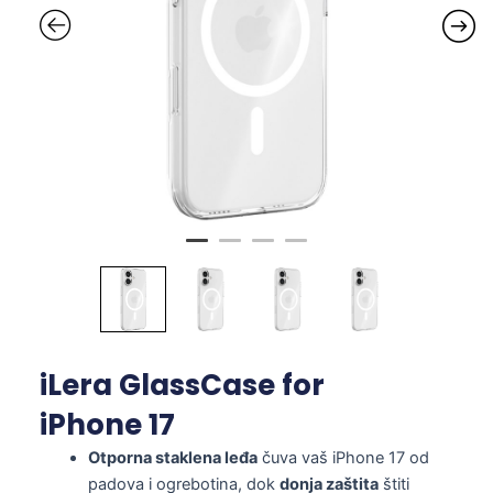
iLera GlassCase for
iPhone 17
Otporna staklena leđa
čuva vaš iPhone 17 od
padova i ogrebotina, dok
donja zaštita
štiti