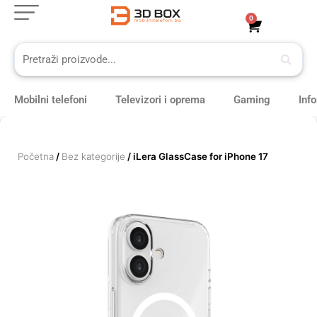
Skip
0
Cart
to
content
Mobilni telefoni
Televizori i oprema
Gaming
Inf
Početna
/
Bez kategorije
/ iLera GlassCase for iPhone 17