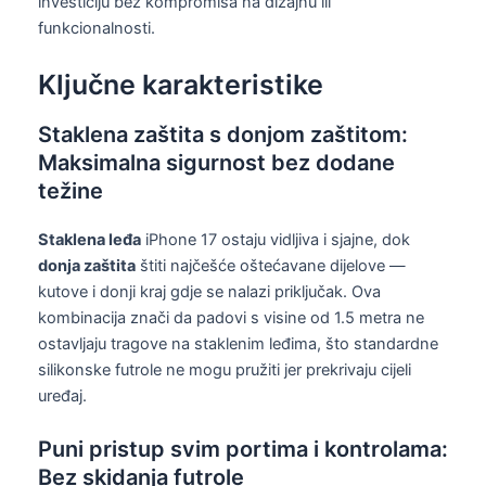
investiciju bez kompromisa na dizajnu ili
funkcionalnosti.
Ključne karakteristike
Staklena zaštita s donjom zaštitom:
Maksimalna sigurnost bez dodane
težine
Staklena leđa
iPhone 17 ostaju vidljiva i sjajne, dok
donja zaštita
štiti najčešće oštećavane dijelove —
kutove i donji kraj gdje se nalazi priključak. Ova
kombinacija znači da padovi s visine od 1.5 metra ne
ostavljaju tragove na staklenim leđima, što standardne
silikonske futrole ne mogu pružiti jer prekrivaju cijeli
uređaj.
Puni pristup svim portima i kontrolama:
Bez skidanja futrole