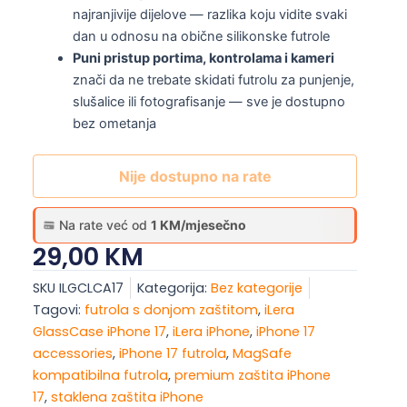
najranjivije dijelove — razlika koju vidite svaki
dan u odnosu na obične silikonske futrole
Puni pristup portima, kontrolama i kameri
znači da ne trebate skidati futrolu za punjenje,
slušalice ili fotografisanje — sve je dostupno
bez ometanja
Nije dostupno na rate
Na rate već od
1 KM/mjesečno
29,00
KM
SKU
ILGCLCA17
Kategorija:
Bez kategorije
Tagovi:
futrola s donjom zaštitom
,
iLera
GlassCase iPhone 17
,
iLera iPhone
,
iPhone 17
accessories
,
iPhone 17 futrola
,
MagSafe
kompatibilna futrola
,
premium zaštita iPhone
17
,
staklena zaštita iPhone