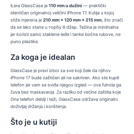
iLera GlassCase je
110 mm u dužini
— praktički
identičan originalnoj veličini iPhone 17. Kutija u kojoj
stiže mjerena je
210 mm × 120 mm × 215 mm
, što znači
da se lako stane u торбу ili džep. Težina je minimalna
jer koristi samo staklene leđe i tanke bočne rubove, ne
puno plastike.
Za koga je idealan
GlassCase je pravi izbor za sve koji žele da njihov
iPhone 17 bude zaštićen ali ne sakriven. Ako ste kupili
telefon jer vam se sviđa njegov izgled — ova futrola ga
čuva bez maskavanja. Za razliku od većine zaštita koje
čine telefon deblji i teži, GlassCase održava originalni
doživljaj držanja i korištenja.
Što je u kutiji