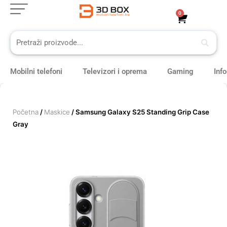
Skip
0
Cart
to
content
Mobilni telefoni
Televizori i oprema
Gaming
Inf
Početna
/
Maskice
/ Samsung Galaxy S25 Standing Grip Case
Gray