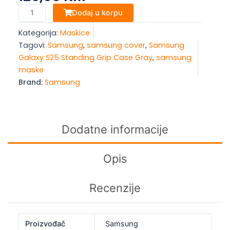
Samsung
Dodaj u korpu
Galaxy
Kategorija:
Maskice
S25
Tagovi:
Samsung
,
samsung cover
,
Samsung
Standing
Galaxy S25 Standing Grip Case Gray
,
samsung
Grip
maske
Case
Brand:
Samsung
Gray
količina
Dodatne informacije
Opis
Recenzije
Proizvođač
Samsung