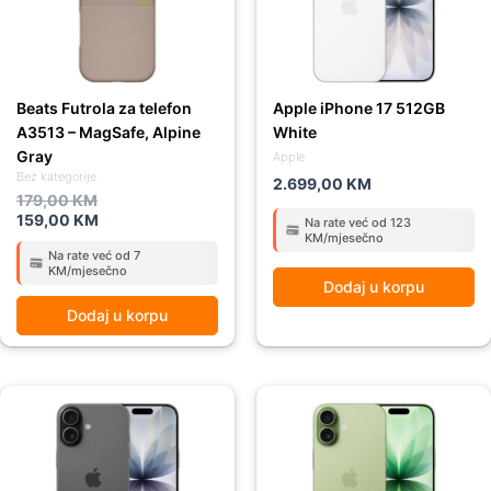
Beats Futrola za telefon
Apple iPhone 17 512GB
A3513 – MagSafe, Alpine
White
Gray
Apple
Bez kategorije
2.699,00
KM
179,00
KM
159,00
KM
Na rate već od 123
KM/mjesečno
Na rate već od 7
KM/mjesečno
Dodaj u korpu
Dodaj u korpu