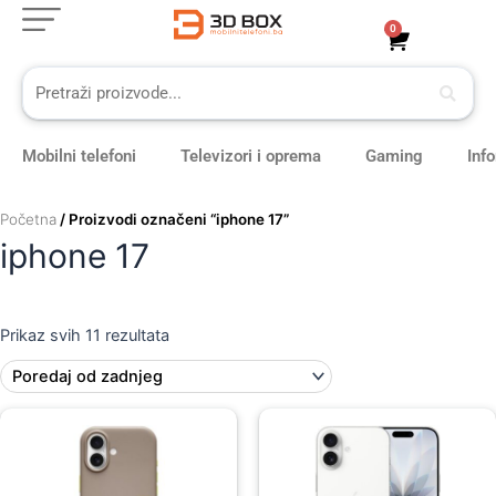
Sorted
Skip
by
0
Cart
latest
to
content
Mobilni telefoni
Televizori i oprema
Gaming
Inf
Početna
/ Proizvodi označeni “iphone 17”
iphone 17
Prikaz svih 11 rezultata
Original
Current
price
price
was:
is:
179,00 KM.
159,00 KM.