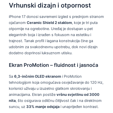
Vrhunski dizajn i otpornost
iPhone 17 donosi savremeni izgled s prednjom stranom
ojačanom
Ceramic Shield 2 staklom
, koje je tri puta
otpornije na ogrebotine. Uređaj je dostupan u pet
elegantnih boja i izrađen s fokusom na estetiku i
trajnost. Tanak profil i lagana konstrukcija čine ga
udobnim za svakodnevnu upotrebu, dok novi dizajn
dodatno doprinosi luksuznom utisku.
Ekran ProMotion – fluidnost i jasnoća
Sa
6,3-inčnim OLED ekranom
i ProMotion
tehnologijom koja omogućava osvježavanje do 120 Hz,
korisnici uživaju u izuzetno glatkom skrolovanju i
animacijama. Ekran postiže
vršnu svjetlinu od 3000
nita
, što osigurava odličnu čitljivost čak i na direktnom
suncu, uz
33% manje odsjaja
i unaprijeđen kontrast.