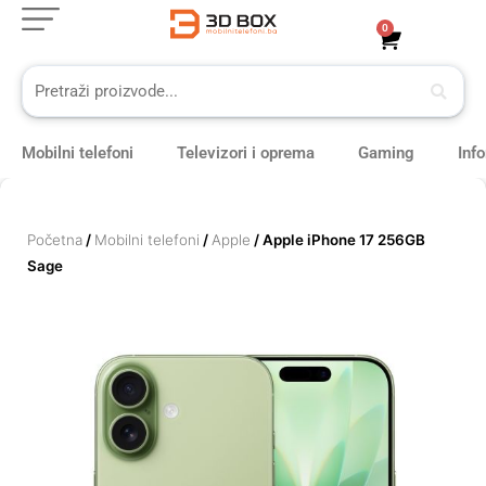
Skip
0
Cart
to
content
Mobilni telefoni
Televizori i oprema
Gaming
Inf
Početna
/
Mobilni telefoni
/
Apple
/ Apple iPhone 17 256GB
Sage