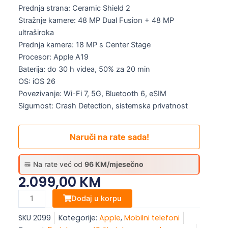
Prednja strana: Ceramic Shield 2
Stražnje kamere: 48 MP Dual Fusion + 48 MP
ultraširoka
Prednja kamera: 18 MP s Center Stage
Procesor: Apple A19
Baterija: do 30 h videa, 50% za 20 min
OS: iOS 26
Povezivanje: Wi-Fi 7, 5G, Bluetooth 6, eSIM
Sigurnost: Crash Detection, sistemska privatnost
Naruči na rate sada!
Na rate već od
96 KM/mjesečno
2.099,00
KM
Apple
Dodaj u korpu
iPhone
SKU
2099
Kategorije:
Apple
,
Mobilni telefoni
17