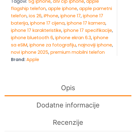
Tagovi:
5g iphone
,
a19 čip iphone
,
apple
256GB
flagship telefon
,
apple iphone
,
apple pametni
Sage
telefon
,
ios 26
,
iPhone
,
iphone 17
,
iphone 17
količina
baterija
,
iphone 17 cijena
,
iphone 17 kamera
,
iphone 17 karakteristike
,
iphone 17 specifikacije
,
iphone bluetooth 6
,
iphone ekran 6.3
,
iphone
sa eSIM
,
iphone za fotografiju
,
najnoviji iphone
,
novi iphone 2025
,
premium mobilni telefon
Brand:
Apple
Opis
Dodatne informacije
Recenzije