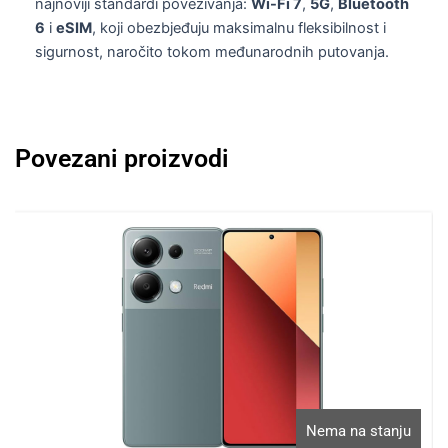
najnoviji standardi povezivanja:
Wi-Fi 7
,
5G
,
Bluetooth
6
i
eSIM
, koji obezbjeđuju maksimalnu fleksibilnost i
sigurnost, naročito tokom međunarodnih putovanja.
Povezani proizvodi
Nema na stanju