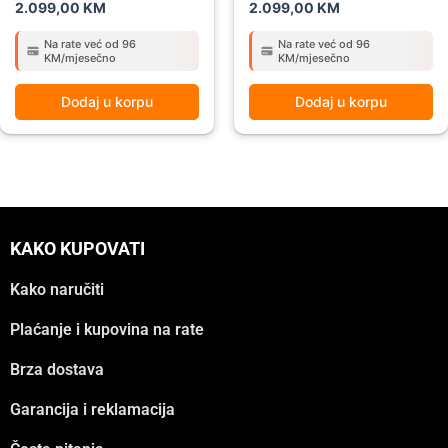
2.099,00
KM
2.099,00
KM
Na rate već od 96
Na rate već od 96
KM/mjesečno
KM/mjesečno
Dodaj u korpu
Dodaj u korpu
KAKO KUPOVATI
Kako naručiti
Plaćanje i kupovina na rate
Brza dostava
Garancija i reklamacija