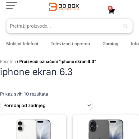
Sorted
Skip
by
0
Cart
latest
to
content
Mobilni telefoni
Televizori i oprema
Gaming
Inf
Početna
/ Proizvodi označeni “iphone ekran 6.3”
iphone ekran 6.3
Prikaz svih 10 rezultata