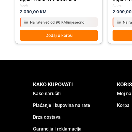
Apple
Apple
2.099,00
KM
2.099,0
Na rate već od 96 KM/mjesečno
Na r
Dodaj u korpu
KAKO KUPOVATI
KORIS
Kako naručiti
Moj na
Plaćanje i kupovina na rate
Korpa
Brza dostava
Garancija i reklamacija