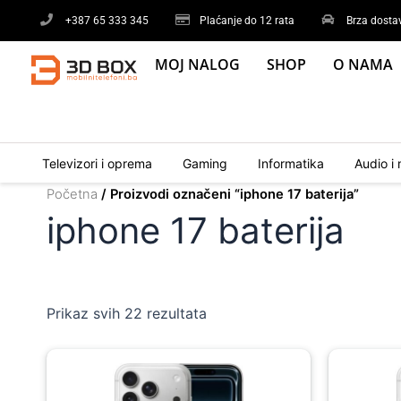
Sorted
Skip
by
+387 65 333 345
Plaćanje do 12 rata
Brza dosta
to
latest
content
MOJ NALOG
SHOP
O NAMA
Televizori i oprema
Gaming
Informatika
Audio i 
Početna
/ Proizvodi označeni “iphone 17 baterija”
iphone 17 baterija
Prikaz svih 22 rezultata