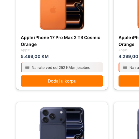
Apple iPhone 17 Pro Max 2 TB Cosmic
Apple iPh
Orange
Orange
Apple
Apple
5.499,00
KM
4.299,0
Na rate već od 252 KM/mjesečno
Na r
Dodaj u korpu