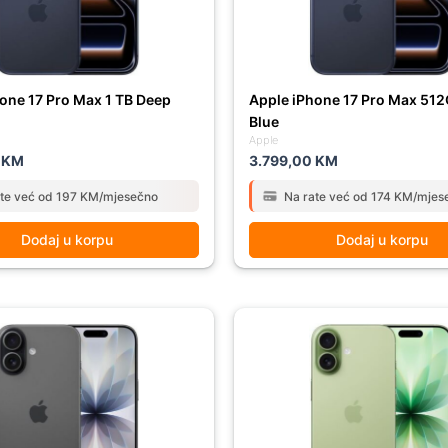
one 17 Pro Max 1 TB Deep
Apple iPhone 17 Pro Max 51
Blue
Apple
0
KM
3.799,00
KM
ate već od 197 KM/mjesečno
Na rate već od 174 KM/mjes
Dodaj u korpu
Dodaj u korpu