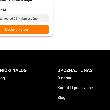
0
KM
ate već od 96 KM/mjesečno
Dodaj u korpu
NIČKI NALOG
UPOZNAJTE NAS
log
O nama
Kontakt i poslovnice
Blog