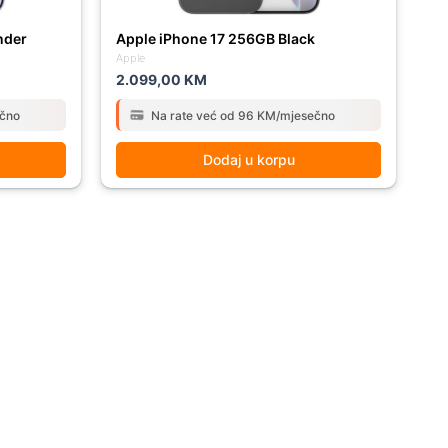
nder
Apple iPhone 17 256GB Black
Apple
2.099,00
KM
ečno
Na rate već od 96 KM/mjesečno
Dodaj u korpu