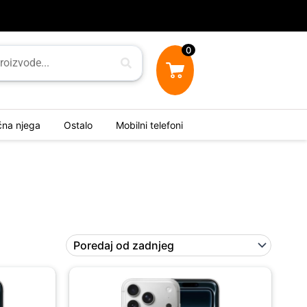
0
ična njega
Ostalo
Mobilni telefoni