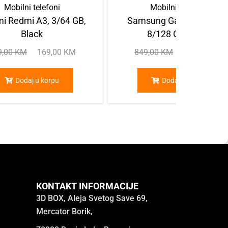
Mobilni telefoni
Mobilni telefoni
i Redmi A3, 3/64 GB,
Samsung Galaxy A55 5G
Black
8/128 GB, Navy
9,00
KM
169,00
KM
849,00
KM
639,00
KM
Dodaj u korpu
Dodaj u korpu
KONTAKT INFORMACIJE
3D BOX, Aleja Svetog Save 69,
Mercator Borik,