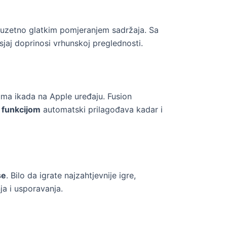
 izuzetno glatkim pomjeranjem sadržaja. Sa
dsjaj doprinosi vrhunskoj preglednosti.
zuma ikada na Apple uređaju. Fusion
 funkcijom
automatski prilagođava kadar i
se
. Bilo da igrate najzahtjevnije igre,
ja i usporavanja.