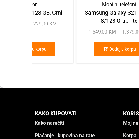
Honor
Mobilni telefoni
Honor X7a, 4/128 GB, Crni
Samsung Galaxy S21 
8/128 Graphite
275,00
KM
229,00
KM
1.549,00
KM
1.379,
Dodaj u korpu
Dodaj u korpu
KAKO KUPOVATI
KORIS
Kako naručiti
Moj na
Plaćanje i kupovina na rate
Korpa