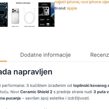
najjači iphone
,
novi iphone cij
količina
Brand:
Apple
s
Dodatne informacije
Recenz
ada napravljen
i performansi. S kućištem izrađenim od
toplinski kovanog 
stoću. Novi
Ceramic Shield 2
s prednje strane nudi
3 puta 
 na pucanje
– savršen spoj estetike i izdržljivosti.