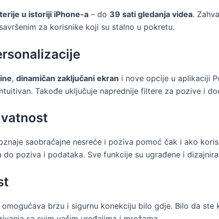
erije u istoriji iPhone-a
– do
39 sati gledanja videa
. Zahva
 savršenim za korisnike koji su stalno u pokretu.
ersonalizacije
dine
,
dinamičan zaključani ekran
i nove opcije u aplikaciji 
intuitivan. Takođe uključuje naprednije filtere za pozive i d
ivatnost
znaje saobraćajne nesreće i poziva pomoć čak i ako korisn
 do poziva i podataka. Sve funkcije su ugrađene i dizajniran
st
omogućava brzu i sigurnu konekciju bilo gdje. Bilo da ste k
ivanja sa svim vašim uređajima i mrežama.