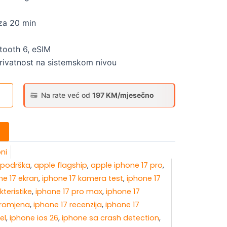
 za 20 min
etooth 6, eSIM
privatnost na sistemskom nivou
Na rate već od
197 KM/mjesečno
oni
 podrška
,
apple flagship
,
apple iphone 17 pro
,
ne 17 ekran
,
iphone 17 kamera test
,
iphone 17
kteristike
,
iphone 17 pro max
,
iphone 17
promjena
,
iphone 17 recenzija
,
iphone 17
el
,
iphone ios 26
,
iphone sa crash detection
,