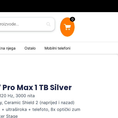
0
ična njega
Ostalo
Mobilni telefoni
 Pro Max 1 TB Silver
120 Hz, 3000 nita
y, Ceramic Shield 2 (naprijed i nazad)
+ ultraširoka + telefoto, 8x optički zum
ter Stage