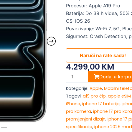
Procesor: Apple A19 Pro
Baterija: Do 39 h videa, 50%
OS: iOS 26
Povezivanje: Wi-Fi 7, 5G, Blu
Sigurnost: Crash Detection, 
Naruči na rate sada!
4.299,00
KM
Apple
Dodaj u korpu
iPhone
Kategorije:
Apple
,
Mobilni telef
17
Tagovi:
a19 pro čip
,
apple eSIM
Pro
iPhone
,
iphone 17 baterija
,
ipho
Max
pro kamera
,
iphone 17 pro kara
1
promijenjeni dizajn
,
iphone 17 
TB
specifikacije
,
iphone 2025 mod
Silver