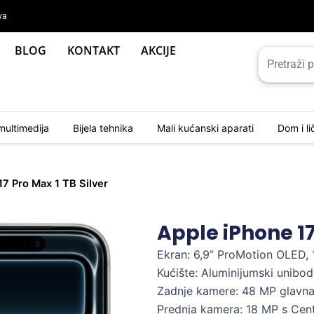
va
BLOG
KONTAKT
AKCIJE
multimedija
Bijela tehnika
Mali kućanski aparati
Dom i l
17 Pro Max 1 TB Silver
Apple iPhone 17
Ekran: 6,9” ProMotion OLED, 
Kućište: Aluminijumski unibod
Zadnje kamere: 48 MP glavna 
Prednja kamera: 18 MP s Cen