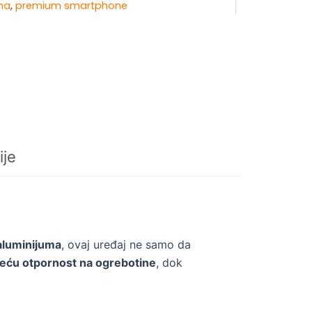
ena
,
premium smartphone
ije
aluminijuma
, ovaj uređaj ne samo da
veću otpornost na ogrebotine
, dok