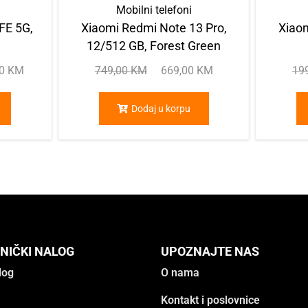
Mobilni telefoni
FE 5G,
Xiaomi Redmi Note 13 Pro,
Xiaom
12/512 GB, Forest Green
00
KM
749,00
KM
669,00
KM
19
Dodaj u korpu
NIČKI NALOG
UPOZNAJTE NAS
log
O nama
Kontakt i poslovnice