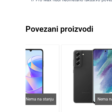
Povezani proizvodi
Nema na stanju
Nema na