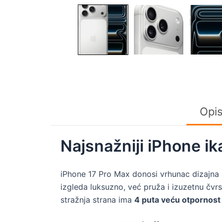
Opi
Najsnažniji iPhone ik
iPhone 17 Pro Max donosi vrhunac dizajna 
izgleda luksuzno, već pruža i izuzetnu čvr
stražnja strana ima
4 puta veću otpornost