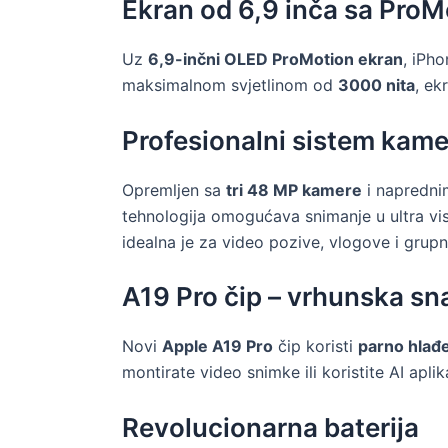
Ekran od 6,9 inča sa ProM
Uz
6,9-inčni OLED ProMotion ekran
, iPh
maksimalnom svjetlinom od
3000 nita
, ek
Profesionalni sistem kame
Opremljen sa
tri 48 MP kamere
i napredn
tehnologija omogućava snimanje u ultra vis
idealna je za video pozive, vlogove i grupne
A19 Pro čip – vrhunska sn
Novi
Apple A19 Pro
čip koristi
parno hlađ
montirate video snimke ili koristite AI apli
Revolucionarna baterija