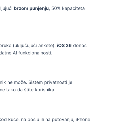
ljujući
brzom punjenju
, 50% kapaciteta
Poruke (uključujući ankete),
iOS 26
donosi
odatne AI funkcionalnosti.
ik ne može. Sistem privatnosti je
e tako da štite korisnika.
od kuće, na poslu ili na putovanju, iPhone