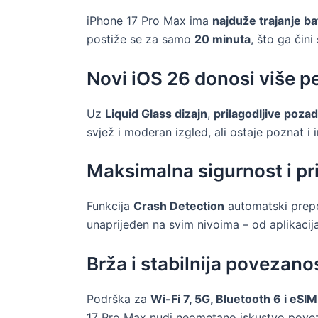
iPhone 17 Pro Max ima
najduže trajanje bat
postiže se za samo
20 minuta
, što ga čini
Novi iOS 26 donosi više p
Uz
Liquid Glass dizajn
,
prilagodljive poza
svjež i moderan izgled, ali ostaje poznat i 
Maksimalna sigurnost i pr
Funkcija
Crash Detection
automatski prepo
unaprijeđen na svim nivoima – od aplikacija
Brža i stabilnija povezano
Podrška za
Wi-Fi 7, 5G, Bluetooth 6 i eSIM
17 Pro Max nudi neometano iskustvo povez