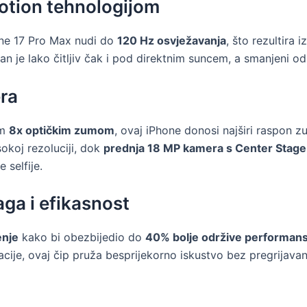
otion tehnologijom
one 17 Pro Max nudi do
120 Hz osvježavanja
, što rezultira
ran je lako čitljiv čak i pod direktnim suncem, a smanjeni o
ra
im
8x optičkim zumom
, ovaj iPhone donosi najširi raspon 
okoj rezoluciji, dok
prednja 18 MP kamera s Center Stage
 selfije.
aga i efikasnost
enje
kako bi obezbijedio do
40% bolje održive performan
kacije, ovaj čip pruža besprijekorno iskustvo bez pregrijavan