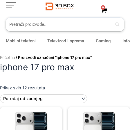
Sorted
Skip
by
0
Cart
latest
to
content
Mobilni telefoni
Televizori i oprema
Gaming
Inf
Početna
/ Proizvodi označeni “iphone 17 pro max”
iphone 17 pro max
Prikaz svih 12 rezultata