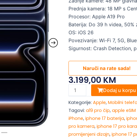
Zadnje kamere: 48 MP glavna 
Prednja kamera: 18 MP s Cen
Procesor: Apple A19 Pro
Baterija: Do 39 h videa, 50%
OS: iOS 26
Povezivanje: Wi-Fi 7, 5G, Blu
Sigurnost: Crash Detection, 
Naruči na rate sada!
3.199,00
KM
Apple
Dodaj u korpu
iPhone
Kategorije:
Apple
,
Mobilni telef
17
Tagovi:
a19 pro čip
,
apple eSIM
Pro
iPhone
,
iphone 17 baterija
,
ipho
Max
pro kamera
,
iphone 17 pro kara
256GB
promijenjeni dizajn
,
iphone 17 
Deep