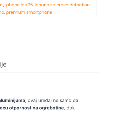
el
,
iphone ios 26
,
iphone sa crash detection
,
ena
,
premium smartphone
ije
aluminijuma
, ovaj uređaj ne samo da
veću otpornost na ogrebotine
, dok