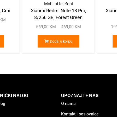
Mobilni telefoni
 Crni
Xiaomi Redmi Note 13 Pro,
Xiaom
8/256 GB, Forest Green
KM
569,00
KM
469,00
KM
19
Dodaj u korpu
NIČKI NALOG
UPOZNAJTE NAS
log
O nama
Kontakt i poslovnice