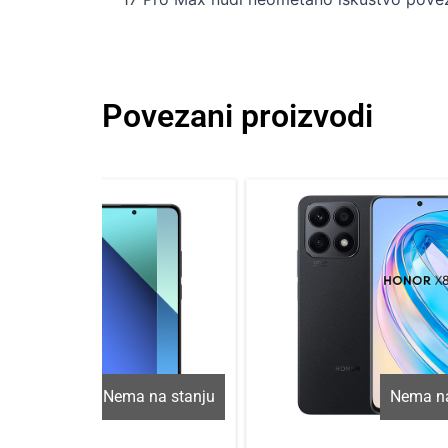
Povezani proizvodi
Nema na stanju
Nema na