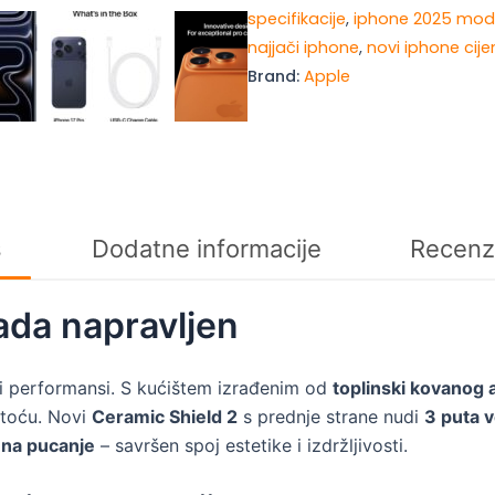
specifikacije
,
iphone 2025 mod
Blue
najjači iphone
,
novi iphone cij
količina
Brand:
Apple
s
Dodatne informacije
Recenz
ada napravljen
i performansi. S kućištem izrađenim od
toplinski kovanog 
stoću. Novi
Ceramic Shield 2
s prednje strane nudi
3 puta 
 na pucanje
– savršen spoj estetike i izdržljivosti.