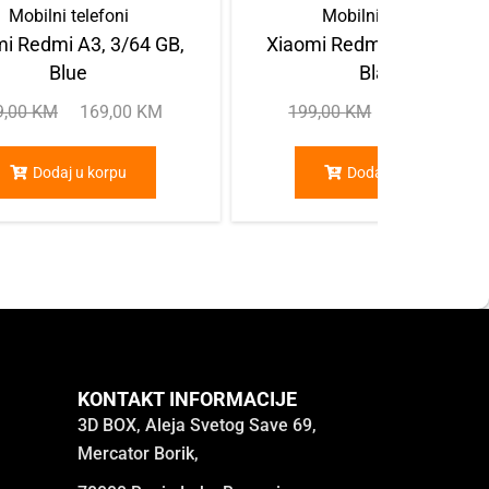
Mobilni telefoni
Mobilni telefoni
i Redmi A3, 3/64 GB,
Xiaomi Redmi A3, 3/64 GB
Blue
Black
9,00
KM
169,00
KM
199,00
KM
169,00
KM
Dodaj u korpu
Dodaj u korpu
KONTAKT INFORMACIJE
3D BOX, Aleja Svetog Save 69,
Mercator Borik,