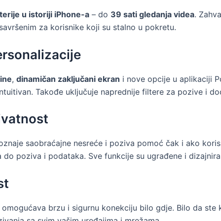
erije u istoriji iPhone-a
– do
39 sati gledanja videa
. Zahva
 savršenim za korisnike koji su stalno u pokretu.
ersonalizacije
dine
,
dinamičan zaključani ekran
i nove opcije u aplikaciji 
intuitivan. Takođe uključuje naprednije filtere za pozive i d
ivatnost
znaje saobraćajne nesreće i poziva pomoć čak i ako korisn
 do poziva i podataka. Sve funkcije su ugrađene i dizajniran
st
omogućava brzu i sigurnu konekciju bilo gdje. Bilo da ste k
ivanja sa svim vašim uređajima i mrežama.