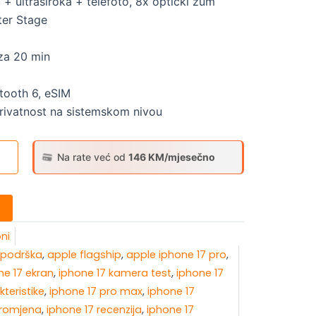
+ ultraširoka + telefoto, 8x optički zum
ter Stage
 za 20 min
etooth 6, eSIM
privatnost na sistemskom nivou
Na rate već od
146 KM/mjesečno
oni
 podrška
,
apple flagship
,
apple iphone 17 pro
,
ne 17 ekran
,
iphone 17 kamera test
,
iphone 17
kteristike
,
iphone 17 pro max
,
iphone 17
promjena
,
iphone 17 recenzija
,
iphone 17