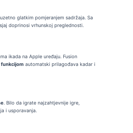
 izuzetno glatkim pomjeranjem sadržaja. Sa
dsjaj doprinosi vrhunskoj preglednosti.
zuma ikada na Apple uređaju. Fusion
 funkcijom
automatski prilagođava kadar i
se
. Bilo da igrate najzahtjevnije igre,
ja i usporavanja.