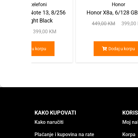
Mobilni telefoni
Honor
aomi Redmi Note 13, 8/256
Honor X8a, 6/128 GB,
GB, Midnight Black
449,00
KM
399,00
449,00
KM
399,00
KM
Dodaj u korpu
Dodaj u korpu
KAKO KUPOVATI
KORIS
Kako naručiti
Moj na
Plaćanje i kupovina na rate
Korpa