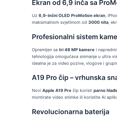
Ekran od 6,9 inča sa ProM
Uz
6,9-inčni OLED ProMotion ekran
, iPh
maksimalnom svjetlinom od
3000 nita
, ek
Profesionalni sistem kame
Opremljen sa
tri 48 MP kamere
i napredn
tehnologija omogućava snimanje u ultra vis
idealna je za video pozive, vlogove i grupne
A19 Pro čip – vrhunska sn
Novi
Apple A19 Pro
čip koristi
parno hlađ
montirate video snimke ili koristite AI apli
Revolucionarna baterija