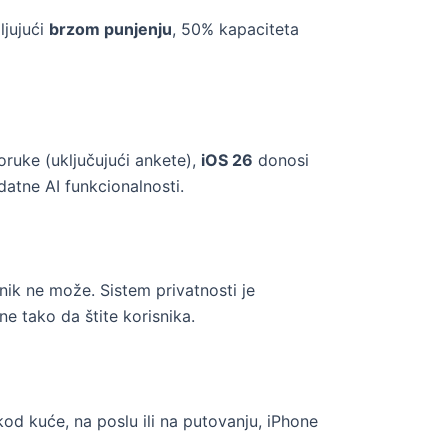
ljujući
brzom punjenju
, 50% kapaciteta
Poruke (uključujući ankete),
iOS 26
donosi
odatne AI funkcionalnosti.
ik ne može. Sistem privatnosti je
e tako da štite korisnika.
od kuće, na poslu ili na putovanju, iPhone