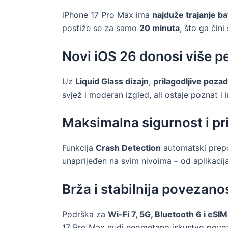
iPhone 17 Pro Max ima
najduže trajanje bat
postiže se za samo
20 minuta
, što ga čini
Novi iOS 26 donosi više p
Uz
Liquid Glass dizajn
,
prilagodljive poza
svjež i moderan izgled, ali ostaje poznat i 
Maksimalna sigurnost i pr
Funkcija
Crash Detection
automatski prepo
unaprijeđen na svim nivoima – od aplikacija
Brža i stabilnija povezano
Podrška za
Wi-Fi 7, 5G, Bluetooth 6 i eSIM
17 Pro Max nudi neometano iskustvo povez