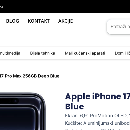
va
BLOG
KONTAKT
AKCIJE
multimedija
Bijela tehnika
Mali kućanski aparati
Dom i l
 17 Pro Max 256GB Deep Blue
Apple iPhone 1
Blue
Ekran: 6,9” ProMotion OLED, 
Kućište: Aluminijumski unibod