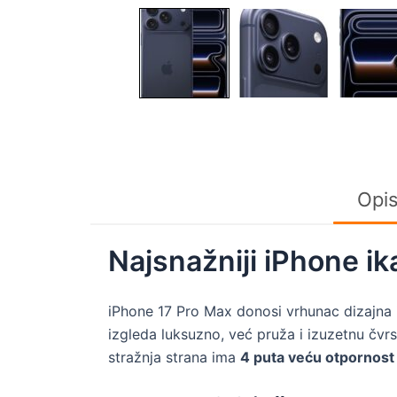
Opi
Najsnažniji iPhone ik
iPhone 17 Pro Max donosi vrhunac dizajna 
izgleda luksuzno, već pruža i izuzetnu čvr
stražnja strana ima
4 puta veću otpornost