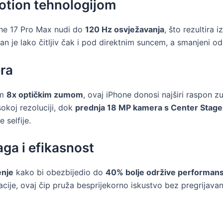
otion tehnologijom
one 17 Pro Max nudi do
120 Hz osvježavanja
, što rezultira
ran je lako čitljiv čak i pod direktnim suncem, a smanjeni o
ra
im
8x optičkim zumom
, ovaj iPhone donosi najširi raspon 
okoj rezoluciji, dok
prednja 18 MP kamera s Center Stage
 selfije.
aga i efikasnost
enje
kako bi obezbijedio do
40% bolje održive performan
kacije, ovaj čip pruža besprijekorno iskustvo bez pregrijavan