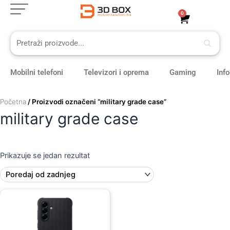
Skip
0
Cart
to
content
Mobilni telefoni
Televizori i oprema
Gaming
Inf
Početna
/ Proizvodi označeni “military grade case”
military grade case
Prikazuje se jedan rezultat