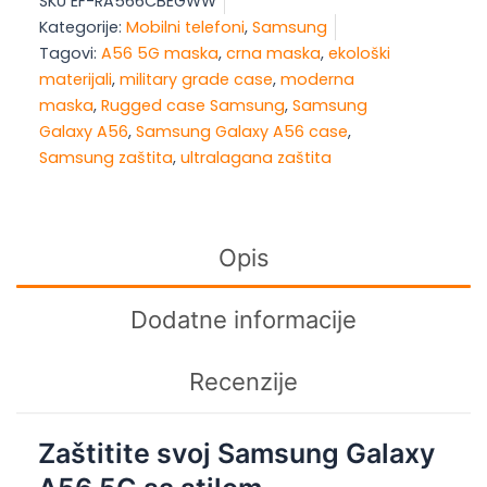
SKU
EF-RA566CBEGWW
A56
Kategorije:
Mobilni telefoni
,
Samsung
5G
Tagovi:
A56 5G maska
,
crna maska
,
ekološki
Rugged
materijali
,
military grade case
,
moderna
Case
maska
,
Rugged case Samsung
,
Samsung
Black
Galaxy A56
,
Samsung Galaxy A56 case
,
količina
Samsung zaštita
,
ultralagana zaštita
Opis
Dodatne informacije
Recenzije
Zaštitite svoj Samsung Galaxy