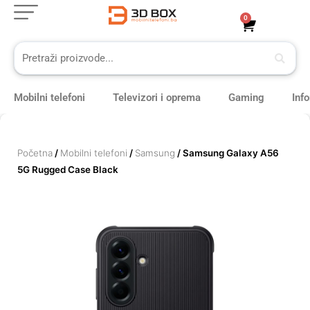
Skip
0
Cart
to
content
Mobilni telefoni
Televizori i oprema
Gaming
Inf
Početna
/
Mobilni telefoni
/
Samsung
/ Samsung Galaxy A56
5G Rugged Case Black