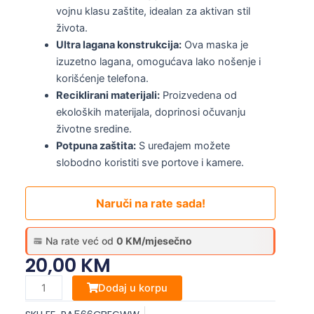
vojnu klasu zaštite, idealan za aktivan stil
života.
Ultra lagana konstrukcija:
Ova maska je
izuzetno lagana, omogućava lako nošenje i
korišćenje telefona.
Reciklirani materijali:
Proizvedena od
ekoloških materijala, doprinosi očuvanju
životne sredine.
Potpuna zaštita:
S uređajem možete
slobodno koristiti sve portove i kamere.
Naruči na rate sada!
Na rate već od
0 KM/mjesečno
20,00
KM
Samsung
Dodaj u korpu
Galaxy