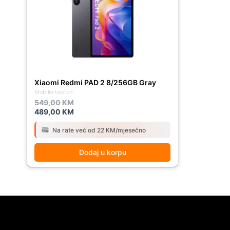
549,00 KM.
489,00 KM.
Xiaomi Redmi PAD 2 8/256GB Gray
Mobilni telefoni
549,00
KM
489,00
KM
Na rate već od 22 KM/mjesečno
Dodaj u korpu