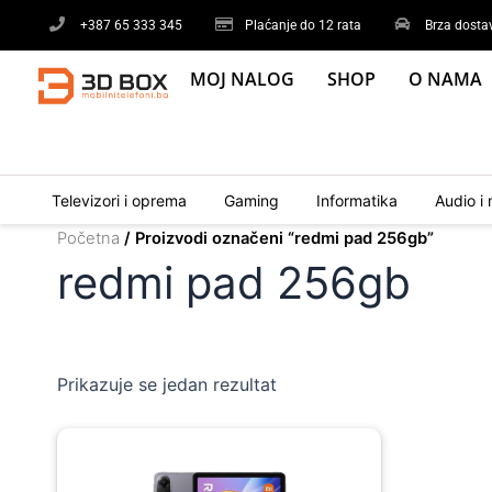
Skip
+387 65 333 345
Plaćanje do 12 rata
Brza dosta
to
content
MOJ NALOG
SHOP
O NAMA
Televizori i oprema
Gaming
Informatika
Audio i 
Početna
/ Proizvodi označeni “redmi pad 256gb”
redmi pad 256gb
Prikazuje se jedan rezultat
Original
Current
price
price
was:
is: