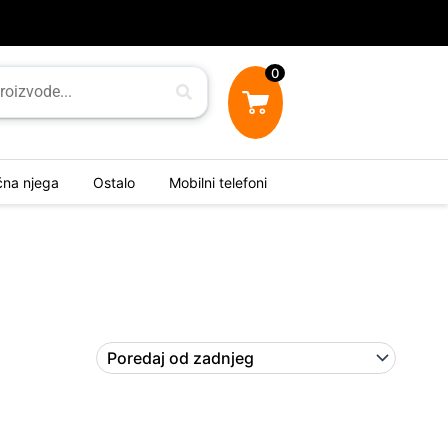
0
ična njega
Ostalo
Mobilni telefoni