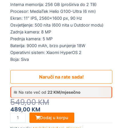
Interna memorija: 256 GB (proširiva do 2 TB)
Procesor: MediaTek Helio G100-Ultra (6 nm)
Ekran: 11” IPS, 2560×1600 px, 90 Hz
Osvjetljenje: 500 nita (600 nita u Outdoor modu)
Zadnja kamera: 8 MP
Prednja kamera: 5 MP
Baterija: 9000 mAh, brzo punjenje 18W
Operativni sistem: Xiaomi HyperOS 2
Boja: Siva
Naruči na rate sada!
Na rate već od
22 KM/mjesečno
Original
Current
549,00
KM
Price
Price
489,00
KM
Was:
Is:
Xiaomi
Dodaj u korpu
Redmi
549,00 KM.
489,00 KM.