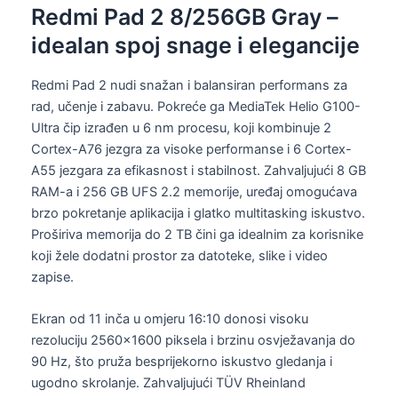
Redmi Pad 2 8/256GB Gray –
idealan spoj snage i elegancije
Redmi Pad 2 nudi snažan i balansiran performans za
rad, učenje i zabavu. Pokreće ga MediaTek Helio G100-
Ultra čip izrađen u 6 nm procesu, koji kombinuje 2
Cortex-A76 jezgra za visoke performanse i 6 Cortex-
A55 jezgara za efikasnost i stabilnost. Zahvaljujući 8 GB
RAM-a i 256 GB UFS 2.2 memorije, uređaj omogućava
brzo pokretanje aplikacija i glatko multitasking iskustvo.
Proširiva memorija do 2 TB čini ga idealnim za korisnike
koji žele dodatni prostor za datoteke, slike i video
zapise.
Ekran od 11 inča u omjeru 16:10 donosi visoku
rezoluciju 2560×1600 piksela i brzinu osvježavanja do
90 Hz, što pruža besprijekorno iskustvo gledanja i
ugodno skrolanje. Zahvaljujući TÜV Rheinland