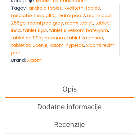
Kategorije:
Mobilni telefoni
,
Xiaomi
PAD
Tagovi:
android tableti
,
kvalitetni tableti
,
2
mediatek helio g100
,
redmi pad 2
,
redmi pad
8/256GB
256gb
,
redmi pad gray
,
redmi tablet
,
tablet 11
Gray
inča
,
tablet 8gb
,
tablet s velikom baterijom
,
količina
tablet sa 90hz ekranom
,
tablet za posao
,
tablet za učenje
,
xiaomi hyperos
,
xiaomi redmi
pad
Brand:
Xiaomi
Opis
Dodatne informacije
Recenzije