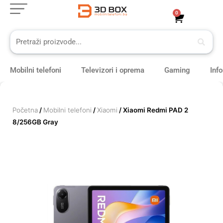
Skip
0
Cart
to
content
Mobilni telefoni
Televizori i oprema
Gaming
Inf
Početna
/
Mobilni telefoni
/
Xiaomi
/ Xiaomi Redmi PAD 2
8/256GB Gray