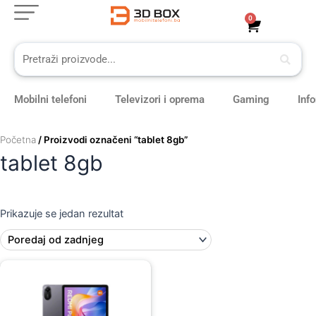
Skip
0
Cart
to
content
Mobilni telefoni
Televizori i oprema
Gaming
Inf
Početna
/ Proizvodi označeni “tablet 8gb”
tablet 8gb
Prikazuje se jedan rezultat
Original
Current
price
price
was:
is:
549,00 KM.
489,00 KM.