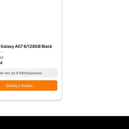
M.
M.
Galaxy A07 6/128GB Black
oni
M
M
ate već od 9 KM/mjesečno
Dodaj u korpu