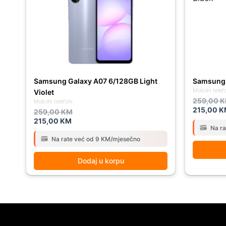
259,00 KM.
215,00 KM.
259,00 K
215,00 K
Samsung Galaxy A07 6/128GB Light
Samsung 
Mobilni telef
Violet
259,00
K
Mobilni telefoni
215,00
K
259,00
KM
215,00
KM
Na r
Na rate već od 9 KM/mjesečno
Dodaj u korpu