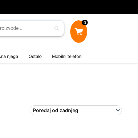
0
ična njega
Ostalo
Mobilni telefoni