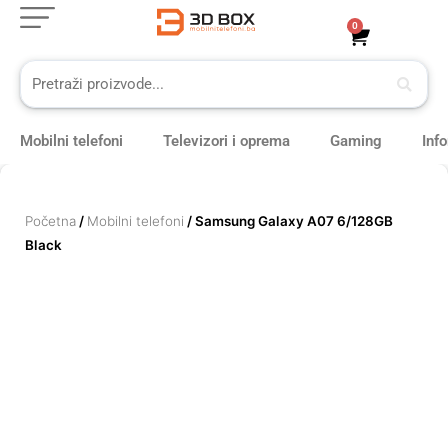
Skip
0
Cart
to
content
Mobilni telefoni
Televizori i oprema
Gaming
Inf
Početna
/
Mobilni telefoni
/ Samsung Galaxy A07 6/128GB
Black