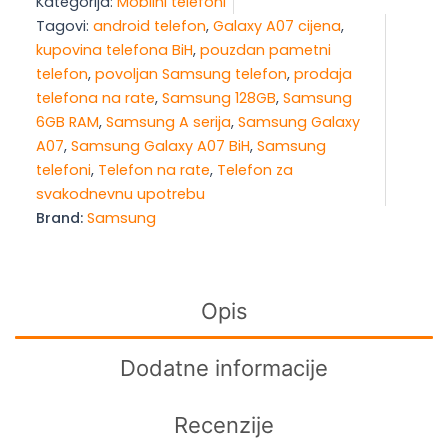
Kategorija:
Mobilni telefoni
A07
Tagovi:
android telefon
,
Galaxy A07 cijena
,
6/128GB
kupovina telefona BiH
,
pouzdan pametni
Black
telefon
,
povoljan Samsung telefon
,
prodaja
količina
telefona na rate
,
Samsung 128GB
,
Samsung
6GB RAM
,
Samsung A serija
,
Samsung Galaxy
A07
,
Samsung Galaxy A07 BiH
,
Samsung
telefoni
,
Telefon na rate
,
Telefon za
svakodnevnu upotrebu
Brand:
Samsung
Opis
Dodatne informacije
Recenzije