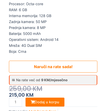
Procesor: Octa-core
RAM: 6 GB
Interna memorija: 128 GB
Zadnja kamera: 50 MP
Prednja kamera: 8 MP
Baterija: 5000 mAh
Operativni sistem: Android 14
Mreža: 4G Dual SIM
Boja: Crna
Naruči na rate sada!
Na rate već od
9 KM/mjesečno
Original
Current
259,00
KM
Price
Price
215,00
KM
Was:
Is:
Samsung
Dodaj u korpu
Galaxy
259,00 KM.
215,00 KM.