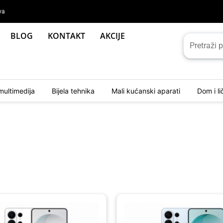
va
BLOG
KONTAKT
AKCIJE
multimedija
Bijela tehnika
Mali kućanski aparati
Dom i l
Original
Current
price
price
was:
is: