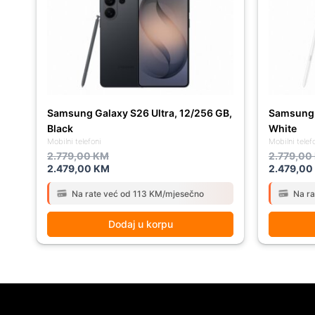
2.779,00 KM.
2.479,00 KM.
2.779,00
2.479,00
Samsung Galaxy S26 Ultra, 12/256 GB,
Samsung G
Black
White
Mobilni telefoni
Mobilni telef
2.779,00
KM
2.779,00
2.479,00
KM
2.479,00
Na rate već od 113 KM/mjesečno
Na r
Dodaj u korpu