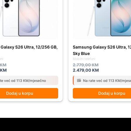
 KM.
 KM.
2.779,00 KM.
2.479,00 KM.
alaxy S26 Ultra, 12/256 GB,
Samsung Galaxy S26 Ultra, 1
Sky Blue
oni
Mobilni telefoni
KM
2.779,00
KM
KM
2.479,00
KM
ate već od 113 KM/mjesečno
Na rate već od 113 KM/mjes
Dodaj u korpu
Dodaj u korpu