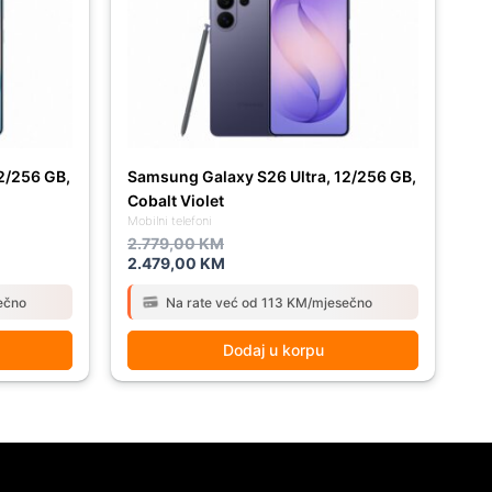
2.779,00 KM.
2.479,00 KM.
2/256 GB,
Samsung Galaxy S26 Ultra, 12/256 GB,
Cobalt Violet
Mobilni telefoni
2.779,00
KM
2.479,00
KM
ečno
Na rate već od 113 KM/mjesečno
Dodaj u korpu