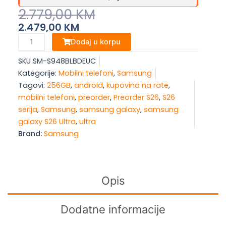
Original
Current
2.779,00
KM
Price
Price
2.479,00
KM
Was:
Is:
Samsung
Dodaj u korpu
Galaxy
2.779,00 KM.
2.479,00 KM.
SKU
SM-S948BLBDEUC
S26
Kategorije:
Mobilni telefoni
,
Samsung
Ultra,
Tagovi:
256GB
,
android
,
kupovina na rate
,
12/256
mobilni telefoni
,
preorder
,
Preorder S26
,
S26
GB,
serija
,
Samsung
,
samsung galaxy
,
samsung
Sky
galaxy S26 Ultra
,
ultra
Blue
Brand:
Samsung
količina
Opis
Dodatne informacije