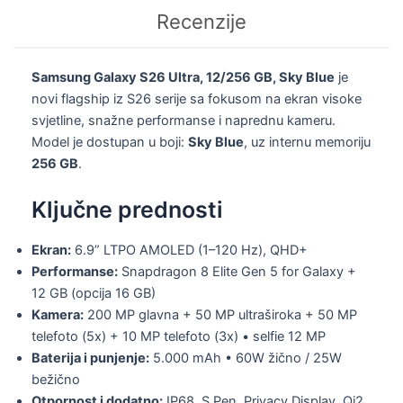
Recenzije
Samsung Galaxy S26 Ultra, 12/256 GB, Sky Blue
je
novi flagship iz S26 serije sa fokusom na ekran visoke
svjetline, snažne performanse i naprednu kameru.
Model je dostupan u boji:
Sky Blue
, uz internu memoriju
256 GB
.
Ključne prednosti
Ekran:
6.9” LTPO AMOLED (1–120 Hz), QHD+
Performanse:
Snapdragon 8 Elite Gen 5 for Galaxy +
12 GB (opcija 16 GB)
Kamera:
200 MP glavna + 50 MP ultraširoka + 50 MP
telefoto (5x) + 10 MP telefoto (3x) • selfie 12 MP
Baterija i punjenje:
5.000 mAh • 60W žično / 25W
bežično
Otpornost i dodatno:
IP68, S Pen, Privacy Display, Qi2