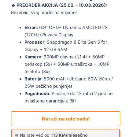
🔥 PREORDER AKCIJA (25.02. – 10.03.2026):
Rezerviši svoj model na vrijeme!
Ekran:
6.9” QHD+ Dynamic AMOLED 2X
(120Hz) Privacy Display
Procesor:
Snapdragon 8 Elite Gen 5 for
Galaxy + 12 GB RAM
Kamere:
200MP glavna (f/1.4) + 50MP
periskop (5x) + 50MP ultraširoka + 10MP
telefoto (3x)
Baterija:
5000 mAh (Ubrzano 60W žično /
25W bežično punjenje)
Pogodnosti:
Plaćanje do 12 rata i 2 godine
ovlaštene garancije u BiH.
Naruči na rate sada!
Na rate već od
113 KM/mjesečno