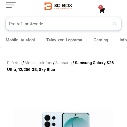
Skip
0
Cart
to
content
Mobilni telefoni
Televizori i oprema
Gaming
Inf
Početna
/
Mobilni telefoni
/
Samsung
/ Samsung Galaxy S26
Ultra, 12/256 GB, Sky Blue