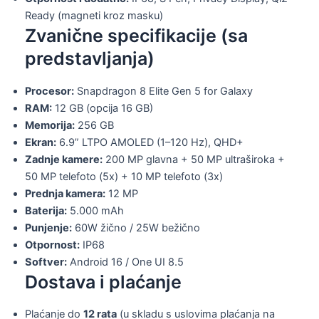
Ready (magneti kroz masku)
Zvanične specifikacije (sa
predstavljanja)
Procesor:
Snapdragon 8 Elite Gen 5 for Galaxy
RAM:
12 GB (opcija 16 GB)
Memorija:
256 GB
Ekran:
6.9” LTPO AMOLED (1–120 Hz), QHD+
Zadnje kamere:
200 MP glavna + 50 MP ultraširoka +
50 MP telefoto (5x) + 10 MP telefoto (3x)
Prednja kamera:
12 MP
Baterija:
5.000 mAh
Punjenje:
60W žično / 25W bežično
Otpornost:
IP68
Softver:
Android 16 / One UI 8.5
Dostava i plaćanje
Plaćanje do
12 rata
(u skladu s uslovima plaćanja na