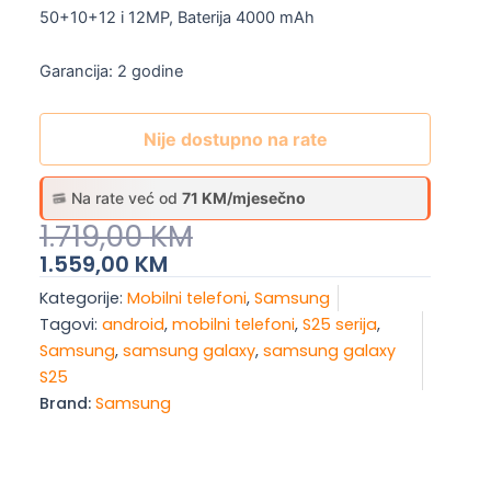
50+10+12 i 12MP, Baterija 4000 mAh
Garancija: 2 godine
Nije dostupno na rate
Na rate već od
71 KM/mjesečno
Original
Current
1.719,00
KM
Price
Price
1.559,00
KM
Was:
Is:
Kategorije:
Mobilni telefoni
,
Samsung
1.719,00 KM.
1.559,00 KM.
Tagovi:
android
,
mobilni telefoni
,
S25 serija
,
Samsung
,
samsung galaxy
,
samsung galaxy
S25
Brand:
Samsung