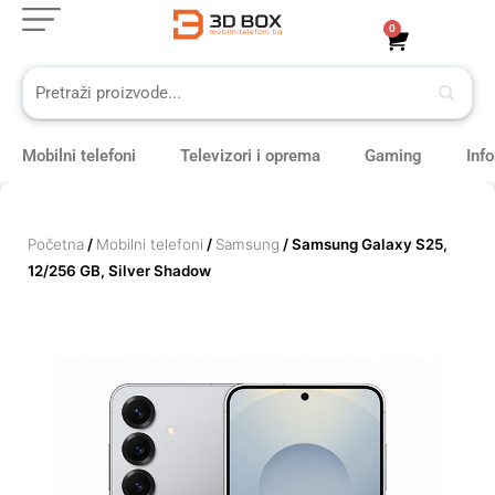
Skip
0
Cart
to
content
Mobilni telefoni
Televizori i oprema
Gaming
Inf
Početna
/
Mobilni telefoni
/
Samsung
/ Samsung Galaxy S25,
12/256 GB, Silver Shadow