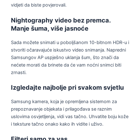
vidjeti da biste povjerovali.
Nightography video bez premca.
Manje šuma, više jasnoće
Sada možete snimati u poboljšanom 10-bitnom HDR-u i
stvoriti očaravajuće iskustvo video snimanja. Napredni
Samsungov AP uspješno uklanja šum, što znači da
nećete morati da brinete da će vam noćni snimci biti
zrnasti.
Izgledajte najbolje pri svakom svjetlu
Samsung kamera, koja je opremljena sistemom za
prepoznavanje objekata i prilagođava se raznim
uslovima osvjetljenja, vidi vas tačno. Uhvatite boju kože
i teksture tačno onako kako ih vidite i uživo.
Filteri samo za vas