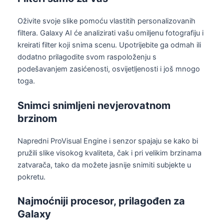
Oživite svoje slike pomoću vlastitih personalizovanih
filtera. Galaxy AI će analizirati vašu omiljenu fotografiju i
kreirati filter koji snima scenu. Upotrijebite ga odmah ili
dodatno prilagodite svom raspoloženju s
podešavanjem zasićenosti, osvijetljenosti i još mnogo
toga.
Snimci snimljeni nevjerovatnom
brzinom
Napredni ProVisual Engine i senzor spajaju se kako bi
pružili slike visokog kvaliteta, čak i pri velikim brzinama
zatvarača, tako da možete jasnije snimiti subjekte u
pokretu.
Najmoćniji procesor, prilagođen za
Galaxy