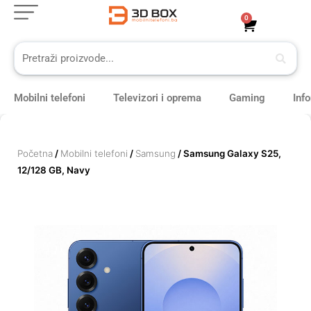
Skip
0
Cart
to
content
Mobilni telefoni
Televizori i oprema
Gaming
Inf
Početna
/
Mobilni telefoni
/
Samsung
/ Samsung Galaxy S25,
12/128 GB, Navy