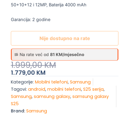
50+10+12 i 12MP, Baterija 4000 mAh
Garancija: 2 godine
Nije dostupno na rate
Na rate već od
81 KM/mjesečno
Original
Current
1.999,00
KM
Price
Price
1.779,00
KM
Was:
Is:
Kategorije:
Mobilni telefoni
,
Samsung
1.999,00 KM.
1.779,00 KM.
Tagovi:
android
,
mobilni telefoni
,
S25 serija
,
Samsung
,
samsung galaxy
,
samsung galaxy
S25
Brand:
Samsung