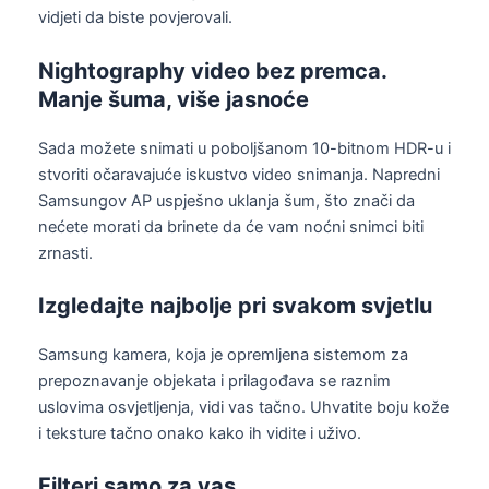
vidjeti da biste povjerovali.
Nightography video bez premca.
Manje šuma, više jasnoće
Sada možete snimati u poboljšanom 10-bitnom HDR-u i
stvoriti očaravajuće iskustvo video snimanja. Napredni
Samsungov AP uspješno uklanja šum, što znači da
nećete morati da brinete da će vam noćni snimci biti
zrnasti.
Izgledajte najbolje pri svakom svjetlu
Samsung kamera, koja je opremljena sistemom za
prepoznavanje objekata i prilagođava se raznim
uslovima osvjetljenja, vidi vas tačno. Uhvatite boju kože
i teksture tačno onako kako ih vidite i uživo.
Filteri samo za vas