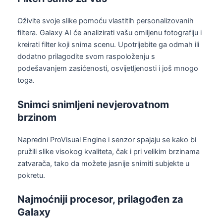
Oživite svoje slike pomoću vlastitih personalizovanih
filtera. Galaxy AI će analizirati vašu omiljenu fotografiju i
kreirati filter koji snima scenu. Upotrijebite ga odmah ili
dodatno prilagodite svom raspoloženju s
podešavanjem zasićenosti, osvijetljenosti i još mnogo
toga.
Snimci snimljeni nevjerovatnom
brzinom
Napredni ProVisual Engine i senzor spajaju se kako bi
pružili slike visokog kvaliteta, čak i pri velikim brzinama
zatvarača, tako da možete jasnije snimiti subjekte u
pokretu.
Najmoćniji procesor, prilagođen za
Galaxy