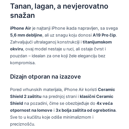
Tanan, lagan, a nevjerovatno
snažan
iPhone Air
je najtanji iPhone ikada napravljen, sa svega
5,6 mm debljine
, ali uz snagu koju donosi
A19 Pro čip
.
Zahvaljujući ultralaganoj konstrukciji i
titanijumskom
okviru
, ovaj model nestaje u ruci, ali ostaje čvrst i
pouzdan – idealan za one koji žele eleganciju bez
kompromisa.
Dizajn otporan na izazove
Pored vrhunskih materijala, iPhone Air koristi
Ceramic
Shield 2 zaštitu
na prednjoj strani i
klasični Ceramic
Shield
na pozadini, čime se obezbjeđuje do
4x veća
otpornost na lomove
i
3x bolja zaštita od ogrebotina
.
Sve to u kućištu koje odiše minimalizmom i
preciznošću.