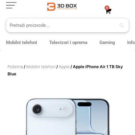
Skip
0
Cart
to
content
Mobilni telefoni
Televizori i oprema
Gaming
Inf
Početna
/
Mobilni telefoni
/
Apple
/ Apple iPhone Air 1 TB Sky
Blue