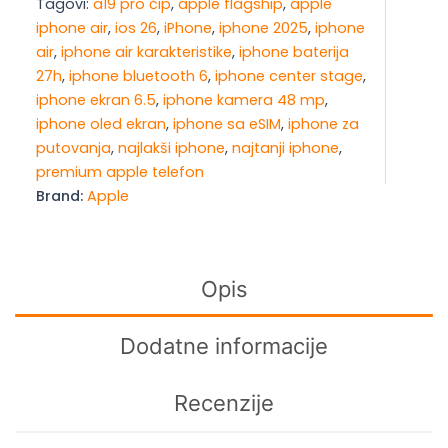
Tagovi:
a19 pro čip
,
apple flagship
,
apple
1
iphone air
,
ios 26
,
iPhone
,
iphone 2025
,
iphone
TB
air
,
iphone air karakteristike
,
iphone baterija
Sky
27h
,
iphone bluetooth 6
,
iphone center stage
,
Blue
iphone ekran 6.5
,
iphone kamera 48 mp
,
količina
iphone oled ekran
,
iphone sa eSIM
,
iphone za
putovanja
,
najlakši iphone
,
najtanji iphone
,
premium apple telefon
Brand:
Apple
Opis
Dodatne informacije
Recenzije