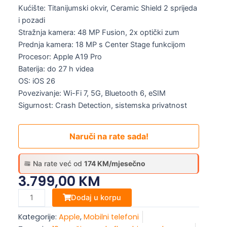
Kućište: Titanijumski okvir, Ceramic Shield 2 sprijeda
i pozadi
Stražnja kamera: 48 MP Fusion, 2x optički zum
Prednja kamera: 18 MP s Center Stage funkcijom
Procesor: Apple A19 Pro
Baterija: do 27 h videa
OS: iOS 26
Povezivanje: Wi-Fi 7, 5G, Bluetooth 6, eSIM
Sigurnost: Crash Detection, sistemska privatnost
Naruči na rate sada!
Na rate već od
174 KM/mjesečno
3.799,00
KM
Apple
Dodaj u korpu
iPhone
Kategorije:
Apple
,
Mobilni telefoni
Air