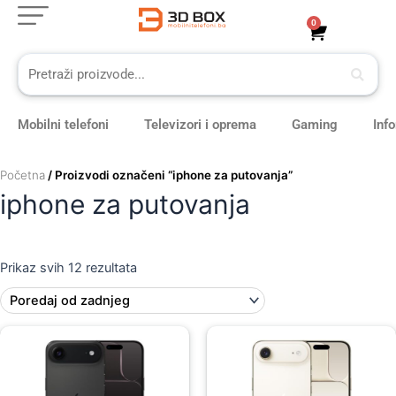
Sorted
Skip
by
0
Cart
latest
to
content
Mobilni telefoni
Televizori i oprema
Gaming
Inf
Početna
/ Proizvodi označeni “iphone za putovanja”
iphone za putovanja
Prikaz svih 12 rezultata