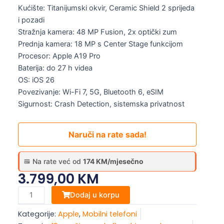
Kućište: Titanijumski okvir, Ceramic Shield 2 sprijeda
i pozadi
Stražnja kamera: 48 MP Fusion, 2x optički zum
Prednja kamera: 18 MP s Center Stage funkcijom
Procesor: Apple A19 Pro
Baterija: do 27 h videa
OS: iOS 26
Povezivanje: Wi-Fi 7, 5G, Bluetooth 6, eSIM
Sigurnost: Crash Detection, sistemska privatnost
Naruči na rate sada!
Na rate već od
174 KM/mjesečno
3.799,00
KM
Apple
Dodaj u korpu
iPhone
Kategorije:
Apple
,
Mobilni telefoni
Air