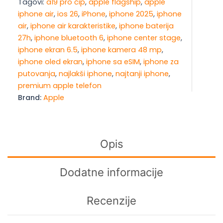
Tagovi:
a19 pro čip
,
apple flagship
,
apple
1
iphone air
,
ios 26
,
iPhone
,
iphone 2025
,
iphone
TB
air
,
iphone air karakteristike
,
iphone baterija
Light
27h
,
iphone bluetooth 6
,
iphone center stage
,
Gold
iphone ekran 6.5
,
iphone kamera 48 mp
,
količina
iphone oled ekran
,
iphone sa eSIM
,
iphone za
putovanja
,
najlakši iphone
,
najtanji iphone
,
premium apple telefon
Brand:
Apple
Opis
Dodatne informacije
Recenzije