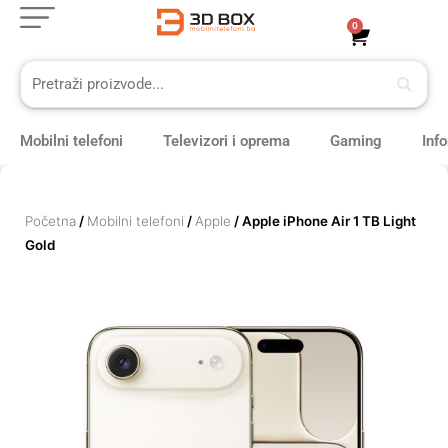
Skip
0
Cart
to
content
Mobilni telefoni
Televizori i oprema
Gaming
Inf
Početna
/
Mobilni telefoni
/
Apple
/ Apple iPhone Air 1 TB Light
Gold