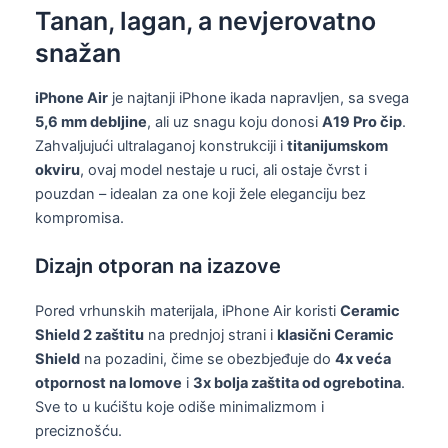
Tanan, lagan, a nevjerovatno
snažan
iPhone Air
je najtanji iPhone ikada napravljen, sa svega
5,6 mm debljine
, ali uz snagu koju donosi
A19 Pro čip
.
Zahvaljujući ultralaganoj konstrukciji i
titanijumskom
okviru
, ovaj model nestaje u ruci, ali ostaje čvrst i
pouzdan – idealan za one koji žele eleganciju bez
kompromisa.
Dizajn otporan na izazove
Pored vrhunskih materijala, iPhone Air koristi
Ceramic
Shield 2 zaštitu
na prednjoj strani i
klasični Ceramic
Shield
na pozadini, čime se obezbjeđuje do
4x veća
otpornost na lomove
i
3x bolja zaštita od ogrebotina
.
Sve to u kućištu koje odiše minimalizmom i
preciznošću.