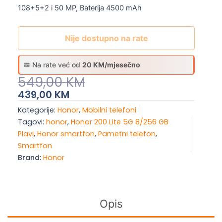
108+5+2 i 50 MP, Baterija 4500 mAh
Nije dostupno na rate
Na rate već od
20 KM/mjesečno
Original
Current
549,00
KM
Price
Price
439,00
KM
Was:
Is:
Kategorije:
Honor
,
Mobilni telefoni
549,00 KM.
439,00 KM.
Tagovi:
honor
,
Honor 200 Lite 5G 8/256 GB
Plavi
,
Honor smartfon
,
Pametni telefon
,
Smartfon
Brand:
Honor
Opis