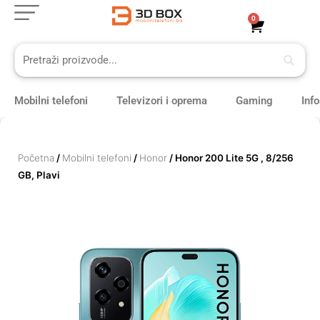
Skip
0
Cart
to
content
Mobilni telefoni
Televizori i oprema
Gaming
Inf
Početna
/
Mobilni telefoni
/
Honor
/ Honor 200 Lite 5G , 8/256
GB, Plavi