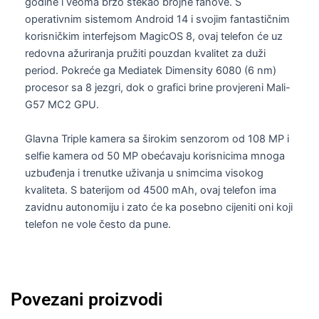
godine i veoma brzo stekao brojne fanove. S
operativnim sistemom Android 14 i svojim fantastičnim
korisničkim interfejsom MagicOS 8, ovaj telefon će uz
redovna ažuriranja pružiti pouzdan kvalitet za duži
period. Pokreće ga Mediatek Dimensity 6080 (6 nm)
procesor sa 8 jezgri, dok o grafici brine provjereni Mali-
G57 MC2 GPU.
Glavna Triple kamera sa širokim senzorom od 108 MP i
selfie kamera od 50 MP obećavaju korisnicima mnoga
uzbuđenja i trenutke uživanja u snimcima visokog
kvaliteta. S baterijom od 4500 mAh, ovaj telefon ima
zavidnu autonomiju i zato će ka posebno cijeniti oni koji
telefon ne vole često da pune.
Povezani proizvodi