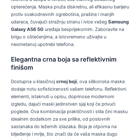
opterećenja. Maska pruža diskretnu, ali efikasnu barijeru
protiv svakodnevnih ogrebotina, prašine i manjih
udaraca, čuvajući stražnju stranu i ivice vašeg
Samsung
Galaxy A56 5G
uređaja besprijekornim. Zaboravite na
brigu o oštećenjima, a istovremeno uživajte u
neometanoj upotrebi telefona.
Elegantna crna boja sa reflektivnim
finišom
Dostupna u klasičnoj
crnoj boji
, ova silikonska maska
dodaje notu sofisticiranosti vašem telefonu. Reflektivni
elementi, istaknuti u opisu, doprinose modernom
izgledu, dajući maski jedinstven sjaj koji će privući
poglede. Ova kombinacija praktičnosti i stila čini masku
idealnim dodatkom za sve prilike, od poslovnih
sastanaka do ležernih izlazaka. Boja je otporna na
blijeđenje i mrlje, što znači da će vaša maska dugo