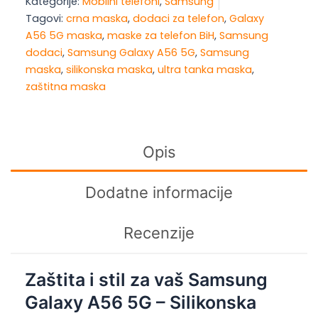
Kategorije:
Mobilni telefoni
,
Samsung
5G
Tagovi:
crna maska
,
dodaci za telefon
,
Galaxy
Silicone
A56 5G maska
,
maske za telefon BiH
,
Samsung
Case
dodaci
,
Samsung Galaxy A56 5G
,
Samsung
Black
maska
,
silikonska maska
,
ultra tanka maska
,
količina
zaštitna maska
Opis
Dodatne informacije
Recenzije
Zaštita i stil za vaš Samsung
Galaxy A56 5G – Silikonska