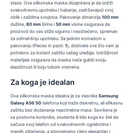
staze. Ova silikonska maska dizajnirana je da izdrži
svakodnevnu upotrebu i habanje, zadržavajući svoj
oblik i zaštitna svojstva. Pakovanje dimenzija
100 mm
dužine,
80 mm
širine i
50 mm
visine osigurava da
proizvod do vas stiže sigurno i neoštećeno, spreman
za odmahšnju upotrebu. Sa jednim komadom u
pakovanju (Pieces in pack:
1
), dobivate sve što vam je
potrebno za instant zaštitu vašeg uređaja. Izdržljivost
materijala osigurava da maska neće gubiti svoju
elastičnost ili boju tokom vremena.
Za koga je idealan
Ova silikonska maska idealna je za vlasnike
Samsung
Galaxy A56 5G
telefona koji traže diskretnu, ali efikasnu
zaštitu bez dodavanja nepotrebne mase. Savršena je
za poslovne korisnike, studente ili bilo koga ko želi da
sačuva svoj telefon od svakodnevnih ogrebotina i
manjih oštećenja, a istovremeno cijeni elegantan i