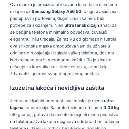
Ova maska je precizno oblikovana kako bi se savršeno
uklopila uz
Samsung Galaxy A56 5G
, osiguravajući pun
pristup svim portovima, dugmićima i kameri, bez
potrebe za skidanjem. Njen
ultra tanak dizajn
znači da
se debljina telefona minimalno povećava, čuvajući
elegantnu liniju uređaja. Za razliku od glomaznih futrola,
ova silikonska maska omogućava vam da uživate u
originalnom osjećaju i izgledu vašeg telefona, dok mu
istovremeno pruža neophodnu zaštitu. To je idealno
rješenje za korisnike koji cijene estetiku, ali ne žele
žrtvovati sigurnost svog dragocjenog uređaja.
Izuzetna lakoća i nevidljiva zaštita
Jedna od ključnih prednosti ove maske je njena
ultra
lagana
konstrukcija. Sa bruto težinom od samo
0.04 kg
(40 grama), gotovo da nećete ni osjetiti njeno prisustvo
na telefonu. Ova lakoća osigurava udobnost pri nošenju
telefona u džepu ili torbici, bez ikakvog dodatnog