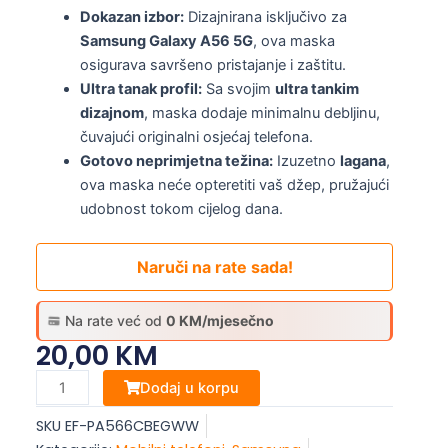
Dokazan izbor:
Dizajnirana isključivo za
Samsung Galaxy A56 5G
, ova maska
osigurava savršeno pristajanje i zaštitu.
Ultra tanak profil:
Sa svojim
ultra tankim
dizajnom
, maska dodaje minimalnu debljinu,
čuvajući originalni osjećaj telefona.
Gotovo neprimjetna težina:
Izuzetno
lagana
,
ova maska neće opteretiti vaš džep, pružajući
udobnost tokom cijelog dana.
Naruči na rate sada!
Na rate već od
0 KM/mjesečno
20,00
KM
Samsung
Dodaj u korpu
Galaxy
SKU
EF-PA566CBEGWW
A56