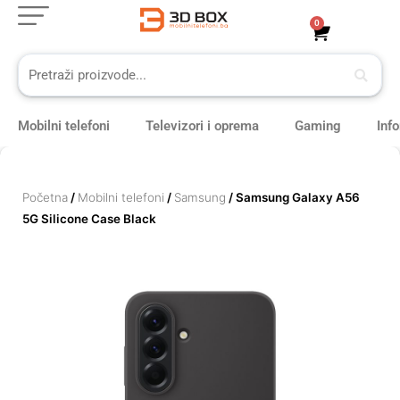
Skip
0
Cart
to
content
Mobilni telefoni
Televizori i oprema
Gaming
Inf
Početna
/
Mobilni telefoni
/
Samsung
/ Samsung Galaxy A56
5G Silicone Case Black