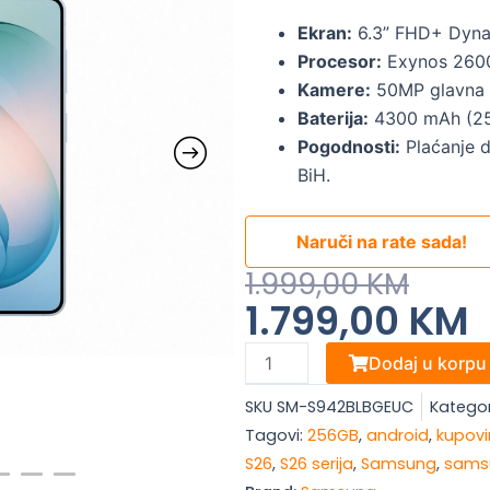
Ekran:
6.3” FHD+ Dyn
Procesor:
Exynos 2600
Kamere:
50MP glavna +
Baterija:
4300 mAh (25W
Pogodnosti:
Plaćanje d
BiH.
Naruči na rate sada!
Original
Current
1.999,00
KM
1.799,00
KM
Price
Price
Was:
Is:
Samsung
Dodaj u korpu
1.999,00 KM.
1.799,00 KM.
Galaxy
SKU
SM-S942BLBGEUC
Kategor
S26,
Tagovi:
256GB
,
android
,
kupovi
12/256
S26
,
S26 serija
,
Samsung
,
sams
GB,