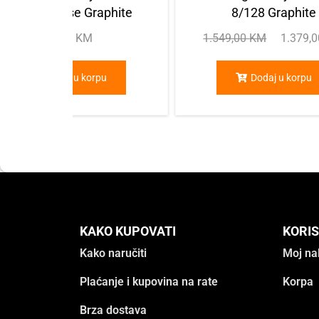
Silicone Case Graphite
8/128 Graphite
59,00
KM
1.549,00
KM
1.379,
Dodaj u korpu
Dodaj u korpu
KAKO KUPOVATI
KORIS
Kako naručiti
Moj na
Plaćanje i kupovina na rate
Korpa
Brza dostava