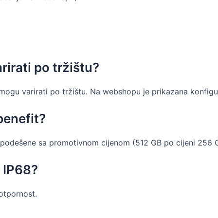
rirati po tržištu?
mogu varirati po tržištu. Na webshopu je prikazana konfigur
benefit?
 podešene sa promotivnom cijenom (512 GB po cijeni 256 
i IP68?
otpornost.