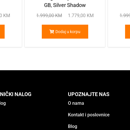
GB, Silver Shadow
00
KM
1.999,00
KM
1.779,00
KM
1.99
Dodaj u korpu
NIČKI NALOG
UPOZNAJTE NAS
log
O nama
Kontakt i poslovnice
Blog