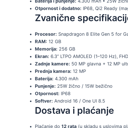
Baterija i punjenje:
4.300 mAh • 25W žično
Otpornost i dodatno:
IP68, Qi2 Ready (ma
Zvanične specifikacij
Procesor:
Snapdragon 8 Elite Gen 5 for G
RAM:
12 GB
Memorija:
256 GB
Ekran:
6.3” LTPO AMOLED (1–120 Hz), FH
Zadnje kamere:
50 MP glavna + 12 MP ultr
Prednja kamera:
12 MP
Baterija:
4.300 mAh
Punjenje:
25W žično / 15W bežično
Otpornost:
IP68
Softver:
Android 16 / One UI 8.5
Dostava i plaćanje
Plaćanje do
12 rata
(u skladu s uslovima p