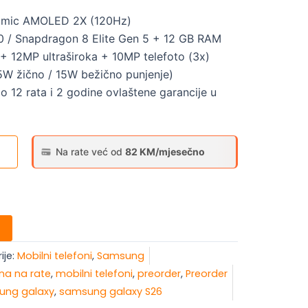
amic AMOLED 2X (120Hz)
 / Snapdragon 8 Elite Gen 5 + 12 GB RAM
 12MP ultraširoka + 10MP telefoto (3x)
 žično / 15W bežično punjenje)
o 12 rata i 2 godine ovlaštene garancije u
Na rate već od
82 KM/mjesečno
ije:
Mobilni telefoni
,
Samsung
na na rate
,
mobilni telefoni
,
preorder
,
Preorder
ung galaxy
,
samsung galaxy S26