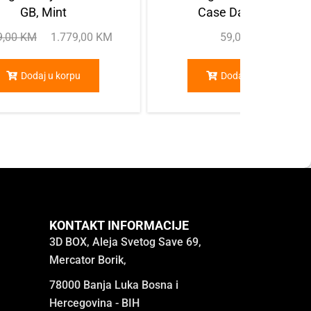
GB, Mint
Case Dark Violet
9,00
KM
1.779,00
KM
59,00
KM
Dodaj u korpu
Dodaj u korpu
KONTAKT INFORMACIJE
3D BOX, Aleja Svetog Save 69,
Mercator Borik,
78000 Banja Luka Bosna i
Hercegovina - BIH