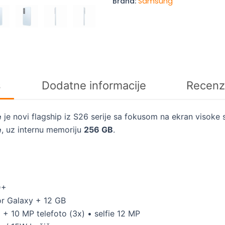
Brand:
Samsung
Sky
Blue
količina
s
Dodatne informacije
Recenz
e
je novi flagship iz S26 serije sa fokusom na ekran visoke 
e
, uz internu memoriju
256 GB
.
D+
or Galaxy + 12 GB
+ 10 MP telefoto (3x) • selfie 12 MP