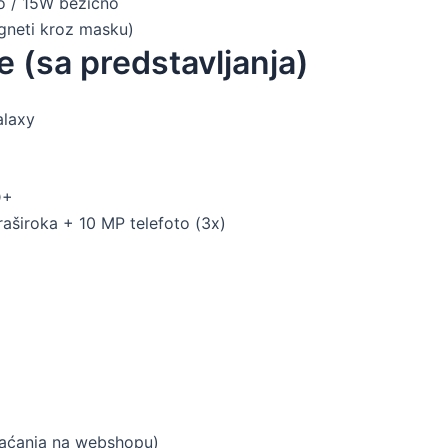
 / 15W bežično
gneti kroz masku)
e (sa predstavljanja)
alaxy
D+
aširoka + 10 MP telefoto (3x)
laćanja na webshopu)