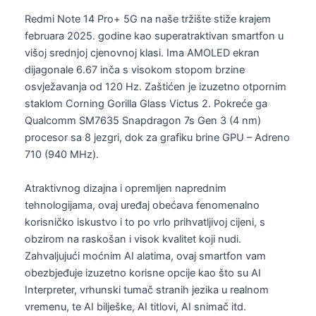
Redmi Note 14 Pro+ 5G na naše tržište stiže krajem
februara 2025. godine kao superatraktivan smartfon u
višoj srednjoj cjenovnoj klasi. Ima AMOLED ekran
dijagonale 6.67 inča s visokom stopom brzine
osvježavanja od 120 Hz. Zaštićen je izuzetno otpornim
staklom Corning Gorilla Glass Victus 2. Pokreće ga
Qualcomm SM7635 Snapdragon 7s Gen 3 (4 nm)
procesor sa 8 jezgri, dok za grafiku brine GPU – Adreno
710 (940 MHz).
Atraktivnog dizajna i opremljen naprednim
tehnologijama, ovaj uređaj obećava fenomenalno
korisničko iskustvo i to po vrlo prihvatljivoj cijeni, s
obzirom na raskošan i visok kvalitet koji nudi.
Zahvaljujući moćnim AI alatima, ovaj smartfon vam
obezbjeđuje izuzetno korisne opcije kao što su AI
Interpreter, vrhunski tumač stranih jezika u realnom
vremenu, te AI bilješke, AI titlovi, AI snimač itd.