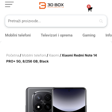
Skip
0
Cart
to
content
Mobilni telefoni
Televizori i oprema
Gaming
Inf
Početna
/
Mobilni telefoni
/
Xiaomi
/ Xiaomi Redmi Note 14
PRO+ 5G, 8/256 GB, Black