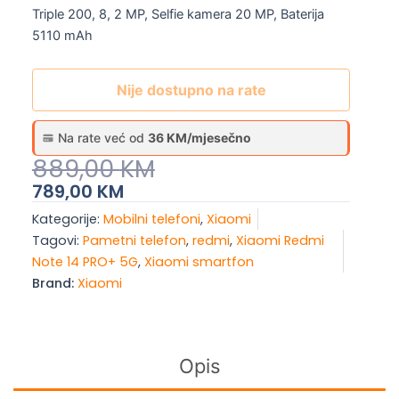
Triple 200, 8, 2 MP, Selfie kamera 20 MP, Baterija
5110 mAh
Nije dostupno na rate
Na rate već od
36 KM/mjesečno
Original
Current
889,00
KM
Price
Price
789,00
KM
Was:
Is:
Kategorije:
Mobilni telefoni
,
Xiaomi
889,00 KM.
789,00 KM.
Tagovi:
Pametni telefon
,
redmi
,
Xiaomi Redmi
Note 14 PRO+ 5G
,
Xiaomi smartfon
Brand:
Xiaomi
Opis