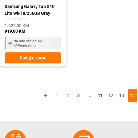
Samsung Galaxy Tab S10
Lite WiFi 8/256GB Gray
Mobilni telefoni
1.029,00
KM
919,00
KM
Na rate već od 42
KM/mjesečno
Dodaj u korpu
←
1
2
3
…
11
12
13
14