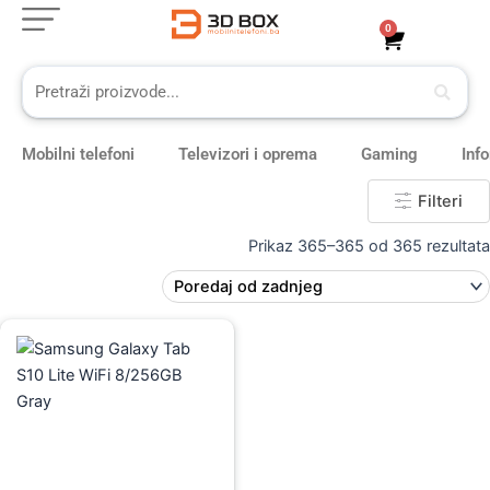
Skip
0
Cart
to
content
Mobilni telefoni
Televizori i oprema
Gaming
Inf
Filteri
Prikaz 365–365 od 365 rezultata
Original
Current
price
price
was:
is:
1.029,00 KM.
919,00 KM.