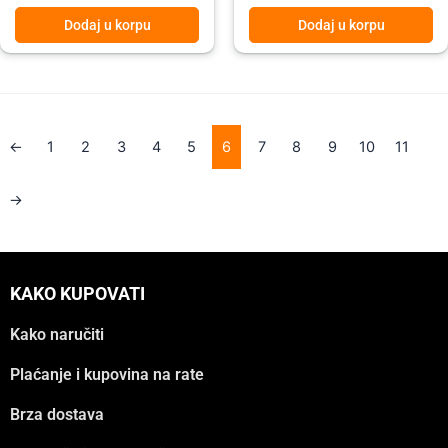
Dodaj u korpu
Dodaj u korpu
←
1
2
3
4
5
6
7
8
9
10
11
→
KAKO KUPOVATI
Kako naručiti
Plaćanje i kupovina na rate
Brza dostava