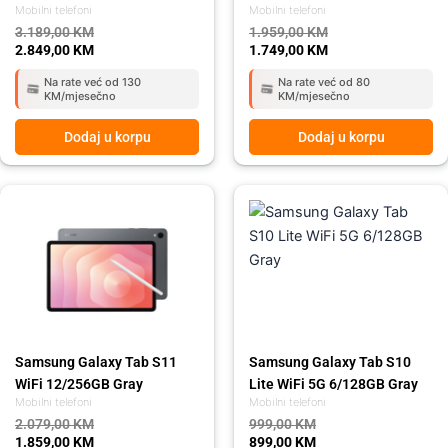
Mobilni telefoni
Mobilni telefoni
3.189,00
KM
1.959,00
KM
2.849,00
KM
1.749,00
KM
Na rate već od 130
Na rate već od 80
KM/mjesečno
KM/mjesečno
Dodaj u korpu
Dodaj u korpu
Original
Current
Original
Current
price
price
price
price
was:
is:
was:
is:
2.079,00 KM.
1.859,00 KM.
999,00 KM.
899,00 KM.
Samsung Galaxy Tab S11
Samsung Galaxy Tab S10
WiFi 12/256GB Gray
Lite WiFi 5G 6/128GB Gray
Mobilni telefoni
Mobilni telefoni
2.079,00
KM
999,00
KM
1.859,00
KM
899,00
KM