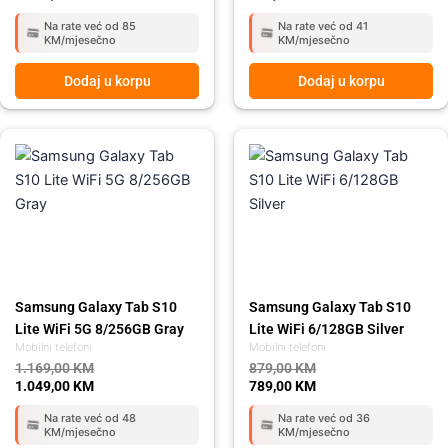
Na rate već od 85
Na rate već od 41
KM/mjesečno
KM/mjesečno
Dodaj u korpu
Dodaj u korpu
Original
Current
Original
Current
price
price
price
price
was:
is:
was:
is:
1.169,00 KM.
1.049,00 KM.
879,00 KM.
789,00 KM.
Samsung Galaxy Tab S10
Samsung Galaxy Tab S10
Lite WiFi 5G 8/256GB Gray
Lite WiFi 6/128GB Silver
Mobilni telefoni
Mobilni telefoni
1.169,00
KM
879,00
KM
1.049,00
KM
789,00
KM
Na rate već od 48
Na rate već od 36
KM/mjesečno
KM/mjesečno