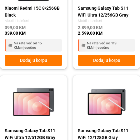
Xiaomi Redmi 15C 8/256GB
Samsung Galaxy Tab S11
Black
WiFi Ultra 12/256GB Gray
Mobilni telefoni
Mobilni telefoni
399,00
KM
2.899,00
KM
339,00
KM
2.599,00
KM
Na rate već od 15
Na rate već od 119
KM/mjesečno
KM/mjesečno
Dodaj u korpu
Dodaj u korpu
Original
Current
Original
Current
price
price
price
price
was:
is:
was:
is:
3.189,00 KM.
2.849,00 KM.
1.959,00 KM.
1.749,00 KM.
Samsung Galaxy Tab S11
Samsung Galaxy Tab S11
WiFi Ultra 12/512GB Gray
WiFi 12/128GB Gray