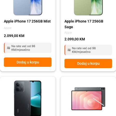
Apple iPhone 17 256GB Mist
Apple iPhone 17 256GB
Sage
Apple
Apple
2.099,00
KM
2.099,00
KM
Na rate već od 96
Na rate već od 96
KM/mjesečno
KM/mjesečno
Dodaj u korpu
Dodaj u korpu
Original
Current
Original
Current
price
price
price
price
was:
is:
was:
is:
399,00 KM.
339,00 KM.
2.899,00 KM.
2.599,00 KM.