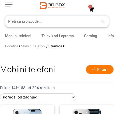
Skip
0
Cart
to
content
Mobilni telefoni
Televizori i oprema
Gaming
Inf
Početna
/
Mobilni telefoni
/ Stranica 6
Mobilni telefoni
Filteri
Sorted
by
Prikaz 141–168 od 294 rezultata
latest