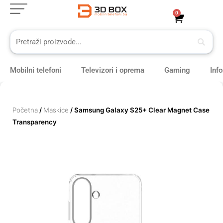
Skip
0
Cart
to
content
Mobilni telefoni
Televizori i oprema
Gaming
Inf
Početna
/
Maskice
/ Samsung Galaxy S25+ Clear Magnet Case
Transparency