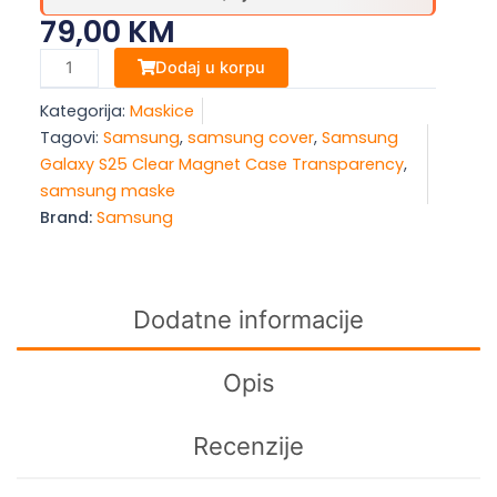
79,00
KM
Samsung
Dodaj u korpu
Galaxy
Kategorija:
Maskice
S25+
Tagovi:
Samsung
,
samsung cover
,
Samsung
Clear
Galaxy S25 Clear Magnet Case Transparency
,
Magnet
samsung maske
Case
Brand:
Samsung
Transparency
količina
Dodatne informacije
Opis
Recenzije