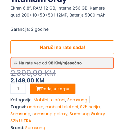
Ekran 6.8”, RAM 12 GB, Interna 256 GB, Kamere
quad 200+10+50+50 i 12MP, Baterija 5000 mAh
Garancija: 2 godine
Naruči na rate sada!
Na rate već od
98 KM/mjesečno
Original
Current
2.399,00
KM
Price
Price
2.149,00
KM
Was:
Is:
Samsung
Dodaj u korpu
Galaxy
2.399,00 KM.
2.149,00 KM.
Kategorije:
Mobilni telefoni
,
Samsung
S25
Tagovi:
android
,
mobilni telefoni
,
S25 serija
,
ULTRA,
Samsung
,
samsung galaxy
,
Samsung Galaxy
12/256
S25 ULTRA
GB,
Brand:
Samsung
Titanium