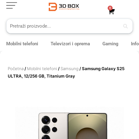
Skip
0
Cart
to
content
Mobilni telefoni
Televizori i oprema
Gaming
Inf
Početna
/
Mobilni telefoni
/
Samsung
/ Samsung Galaxy S25
ULTRA, 12/256 GB, Titanium Gray