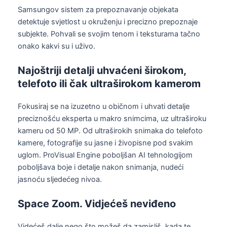
Samsungov sistem za prepoznavanje objekata
detektuje svjetlost u okruženju i precizno prepoznaje
subjekte. Pohvali se svojim tenom i teksturama tačno
onako kakvi su i uživo.
Najoštriji detalji uhvaćeni širokom,
telefoto ili čak ultraširokom kamerom
Fokusiraj se na izuzetno u običnom i uhvati detalje
preciznošću eksperta u makro snimcima, uz ultraširoku
kameru od 50 MP. Od ultraširokih snimaka do telefoto
kamere, fotografije su jasne i živopisne pod svakim
uglom. ProVisual Engine poboljšan AI tehnologijom
poboljšava boje i detalje nakon snimanja, nudeći
jasnoću sljedećeg nivoa.
Space Zoom. Vidjećeš neviđeno
Videćeš dalje nego što možeš da zamisliš, kada te