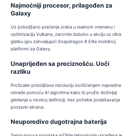
Najmoćniji procesor, prilagođen za
Galaxy
Uz poboljšano praćenje zraka u realnom vremenu i
optimizaciju Vulkana, zaronite duboko u akciju uz ultra
glatku igru zahvaljujući Snapdragon 8 Elite mobilnoj
platformi za Galaxy.
Unaprijeđen sa preciznošću. Uoči
razliku
ProScaler poboljšava rezoluciju korišćenjem napredne
obrade pomoću AI algoritma kako bi pružio doživljaj
gledanja u visokoj definiciji, bez potrebe podešavanja
postavki ekrana.
Neuporedivo dugotrajna baterija
Samsungova pionirska mDNIe tehnologija ugrađena je