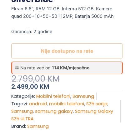
Ekran 6.8”, RAM 12 GB, Interna 512 GB, Kamere
quad 200+10+50+50 i 12MP, Baterija 5000 mAh
Garancija: 2 godine
Nije dostupno na rate
Na rate već od
114 KM/mjesečno
Original
Current
2.799,00
KM
Price
Price
2.499,00
KM
Was:
Is:
Kategorije:
Mobilni telefoni
,
Samsung
2.799,00 KM.
2.499,00 KM.
Tagovi:
android
,
mobilni telefoni
,
S25 serija
,
Samsung
,
samsung galaxy
,
Samsung Galaxy
S25 ULTRA
Brand:
Samsung