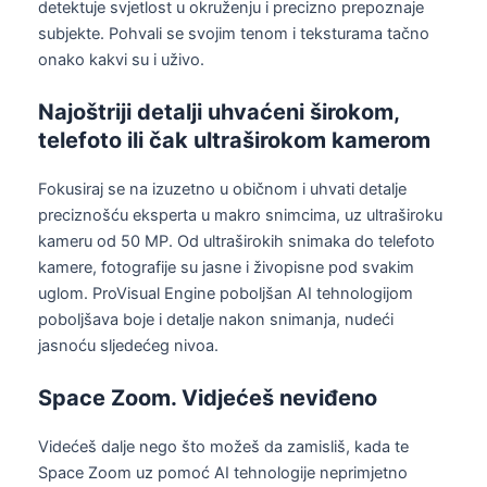
detektuje svjetlost u okruženju i precizno prepoznaje
subjekte. Pohvali se svojim tenom i teksturama tačno
onako kakvi su i uživo.
Najoštriji detalji uhvaćeni širokom,
telefoto ili čak ultraširokom kamerom
Fokusiraj se na izuzetno u običnom i uhvati detalje
preciznošću eksperta u makro snimcima, uz ultraširoku
kameru od 50 MP. Od ultraširokih snimaka do telefoto
kamere, fotografije su jasne i živopisne pod svakim
uglom. ProVisual Engine poboljšan AI tehnologijom
poboljšava boje i detalje nakon snimanja, nudeći
jasnoću sljedećeg nivoa.
Space Zoom. Vidjećeš neviđeno
Videćeš dalje nego što možeš da zamisliš, kada te
Space Zoom uz pomoć AI tehnologije neprimjetno