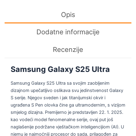
Opis
Dodatne informacije
Recenzije
Samsung Galaxy S25 Ultra
Samsung Galaxy S25 Ultra sa svojim zaobljenim
dizajnom upečatljivo oslikava svu jedinstvenost Galaxy
S serije. Njegov sveden i jak titanijumski okvir i
ugrađena S Pen olovka čine ga ultramodernim, s vizijom
smjelog dizajna. Premijerno je predstavljen 22. 1. 2025.
kao vodeći model fenomenalne serije, ovaj put još
naglašenije podržane vještačkom inteligencijiom (AI). U
njemu je najmoćniji procesor do sada, prilagođen za