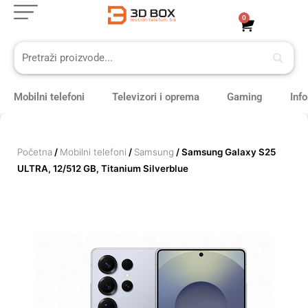
Skip
0
Cart
to
content
Mobilni telefoni
Televizori i oprema
Gaming
Inf
Početna
/
Mobilni telefoni
/
Samsung
/ Samsung Galaxy S25
ULTRA, 12/512 GB, Titanium Silverblue