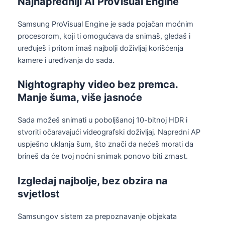
Najnapredniji AI ProVisual Engine
Samsung ProVisual Engine je sada pojačan moćnim
procesorom, koji ti omogućava da snimaš, gledaš i
uređuješ i pritom imaš najbolji doživljaj korišćenja
kamere i uređivanja do sada.
Nightography video bez premca.
Manje šuma, više jasnoće
Sada možeš snimati u poboljšanoj 10-bitnoj HDR i
stvoriti očaravajući videografski doživljaj. Napredni AP
uspješno uklanja šum, što znači da nećeš morati da
brineš da će tvoj noćni snimak ponovo biti zrnast.
Izgledaj najbolje, bez obzira na
svjetlost
Samsungov sistem za prepoznavanje objekata