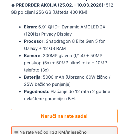
🔥 PREORDER AKCIJA (25.02. – 10.03.2026):
512
GB po cijeni 256 GB (Ušteda 400 KM)!
Ekran:
6.9” QHD+ Dynamic AMOLED 2X
(120Hz) Privacy Display
Procesor:
Snapdragon 8 Elite Gen 5 for
Galaxy + 12 GB RAM
Kamere:
200MP glavna (f/1.4) + 50MP
periskop (5x) + 50MP ultraširoka + 10MP
telefoto (3x)
Baterija:
5000 mAh (Ubrzano 60W žično /
25W bežično punjenje)
Pogodnosti:
Plaćanje do 12 rata i 2 godine
ovlaštene garancije u BiH.
Naruči na rate sada!
Na rate već od
130 KM/mjesečno