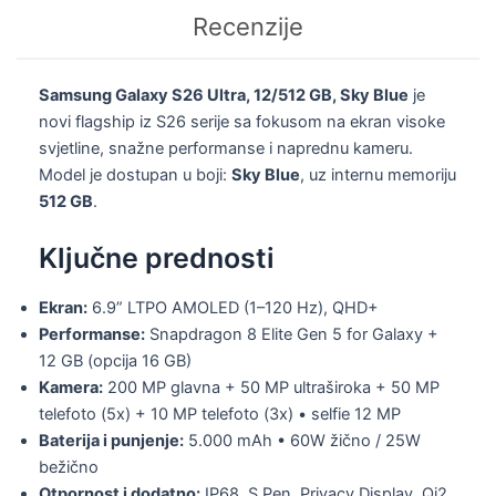
Recenzije
Samsung Galaxy S26 Ultra, 12/512 GB, Sky Blue
je
novi flagship iz S26 serije sa fokusom na ekran visoke
svjetline, snažne performanse i naprednu kameru.
Model je dostupan u boji:
Sky Blue
, uz internu memoriju
512 GB
.
Ključne prednosti
Ekran:
6.9” LTPO AMOLED (1–120 Hz), QHD+
Performanse:
Snapdragon 8 Elite Gen 5 for Galaxy +
12 GB (opcija 16 GB)
Kamera:
200 MP glavna + 50 MP ultraširoka + 50 MP
telefoto (5x) + 10 MP telefoto (3x) • selfie 12 MP
Baterija i punjenje:
5.000 mAh • 60W žično / 25W
bežično
Otpornost i dodatno:
IP68, S Pen, Privacy Display, Qi2