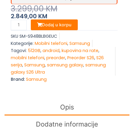
Original
Current
3.299,00
KM
Price
Price
2.849,00
KM
Was:
Is:
Samsung
Dodaj u korpu
Galaxy
3.299,00 KM.
2.849,00 KM.
SKU
SM-S948BLBGEUC
S26
Kategorije:
Mobilni telefoni
,
Samsung
Ultra,
Tagovi:
512GB
,
android
,
kupovina na rate
,
12/512
mobilni telefoni
,
preorder
,
Preorder S26
,
S26
GB,
serija
,
Samsung
,
samsung galaxy
,
samsung
Sky
galaxy S26 Ultra
Blue
Brand:
Samsung
količina
Opis
Dodatne informacije