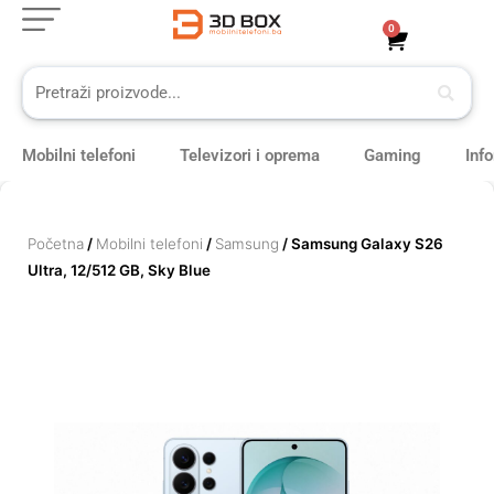
Skip
0
Cart
to
content
Mobilni telefoni
Televizori i oprema
Gaming
Inf
Početna
/
Mobilni telefoni
/
Samsung
/ Samsung Galaxy S26
Ultra, 12/512 GB, Sky Blue