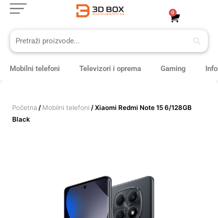
Skip
0
Cart
to
content
Mobilni telefoni
Televizori i oprema
Gaming
Inf
Početna
/
Mobilni telefoni
/ Xiaomi Redmi Note 15 6/128GB
Black