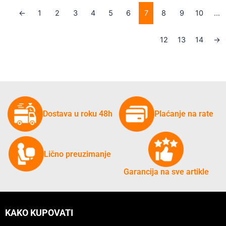
←
1
2
3
4
5
6
7
8
9
10
…
12
13
14
→
Dostava u roku 48h
Plaćanje na rate
Lično preuzimanje
Garancija na sve artikle
KAKO KUPOVATI