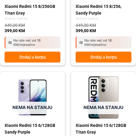
Xiaomi Redmi 15 8/256GB
Xiaomi Redmi 15 8/256,
Titan Gray
Sandy Purple
Mobilni telefoni
Mobilni telefoni
449,00
KM
449,00
KM
399,00
KM
399,00
KM
Na rate već od 18
Na rate već od 18
KM/mjesečno
KM/mjesečno
Dodaj u korpu
Dodaj u korpu
Original
Current
Original
Current
price
price
price
price
was:
is:
was:
is:
349,00 KM.
289,00 KM.
349,00 KM.
289,00 KM.
NEMA NA STANJU
NEMA NA STANJU
Xiaomi Redmi 15 6/128GB
Xiaomi Redmi 15 6/128GB
Sandy Purple
Titan Gray