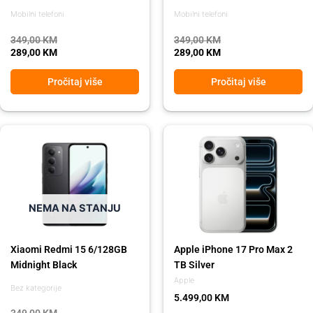
Mobilni telefoni
Mobilni telefoni
349,00
KM
349,00
KM
289,00
KM
289,00
KM
Pročitaj više
Pročitaj više
Original
Current
price
price
was:
is:
349,00 KM.
289,00 KM.
NEMA NA STANJU
Xiaomi Redmi 15 6/128GB
Apple iPhone 17 Pro Max 2
Midnight Black
TB Silver
Apple
Bez kategorije
5.499,00
KM